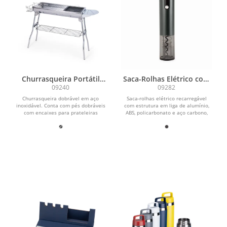
Churrasqueira Portátil
Saca-Rolhas Elétrico com
Inox
LED
09240
09282
Churrasqueira dobrável em aço
Saca-rolhas elétrico recarregável
inoxidável. Conta com pés dobráveis
com estrutura em liga de alumínio,
com encaixes para prateleiras
ABS, policarbonato e aço carbono,
laterais multiuso e...
além de painel...