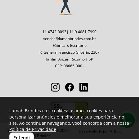
11 4742-0093| 11 9.4081-7990
vendas@lumahbrindes.com.br
Fábrica & Escritório
R. General Francisco Glicério, 2307
Jardim Anzai | Suzano | SP
CEP: 08665-000 -
Lumah Brindes e os cookies: usamos cookies para
personalizar anúncios e melhorar a sua experiência no
site. Ao continuar navegando, você concorda com a nossa
Política de Privacidade
Todos os direitos reservados ©2026
Desenvolvido por
A. Jung
Lumah Brindes
Entendi