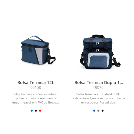
Bolsa Térmica 12L
Bolsa Térmica Dupla 12
Litros
09158
19076
Bolsa térmica confeccionada em
Bolsa térmica em Oxford 600D
poliéster com revestimento
resistente à água e estrutura interna
impermeável em PVC de limpeza
em espuma. Possui dois
fácil e capacidade máxima de 12...
compartimentos térmicos com...