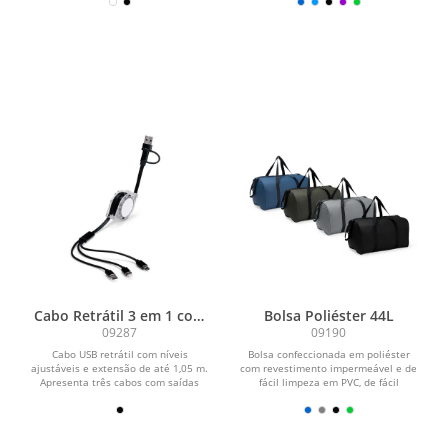
Cabo Retrátil 3 em 1 com
Bolsa Poliéster 44L
Adaptador
09287
09190
Cabo USB retrátil com níveis
Bolsa confeccionada em poliéster
ajustáveis e extensão de até 1,05 m.
com revestimento impermeável e de
Apresenta três cabos com saídas
fácil limpeza em PVC, de fácil
USB-C, Micro USB e...
limpeza, fechamento em...