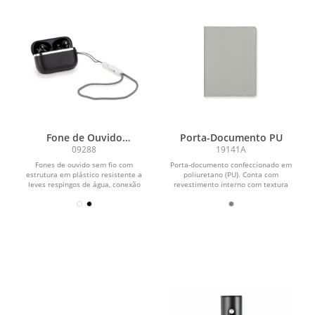
Fone de Ouvido
Porta-Documento PU
Bluetooth com Case
09288
19141A
Carregador
Fones de ouvido sem fio com
Porta-documento confeccionado em
estrutura em plástico resistente a
poliuretano (PU). Conta com
leves respingos de água, conexão
revestimento interno com textura
Bluetooth 5.4, comandos...
aveludada e dois bolsos, sendo...