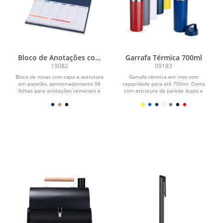
Bloco de Anotações com
Garrafa Térmica 700ml
Suporte
19082
09183
Bloco de notas com capa e estrutura
Garrafa térmica em inox com
em papelão, aproximadamente 98
capacidade para até 700ml. Conta
folhas para anotações semanais e
com estrutura de parede dupla e
fechamento...
vedação a vácuo para...