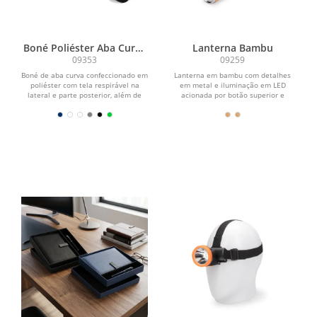
Boné Poliéster Aba Curva
Lanterna Bambu
com Tela
09353
09259
Boné de aba curva confeccionado em
Lanterna em bambu com detalhes
poliéster com tela respirável na
em metal e iluminação em LED
lateral e parte posterior, além de
acionada por botão superior e
fecho ajustável...
alimentada por três baterias...