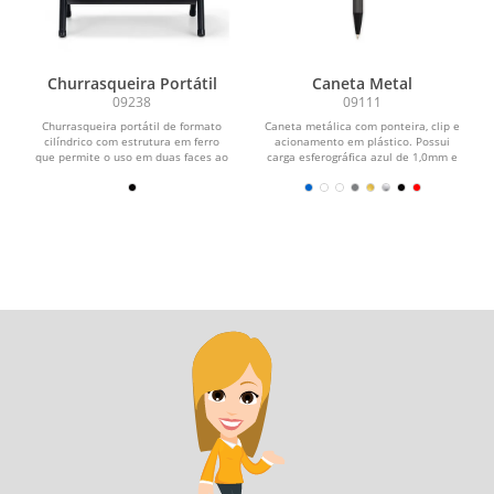
Churrasqueira Portátil
Caneta Metal
09238
09111
Churrasqueira portátil de formato
Caneta metálica com ponteira, clip e
cilíndrico com estrutura em ferro
acionamento em plástico. Possui
que permite o uso em duas faces ao
carga esferográfica azul de 1,0mm e
mesmo tempo. Possui...
acionamento por...