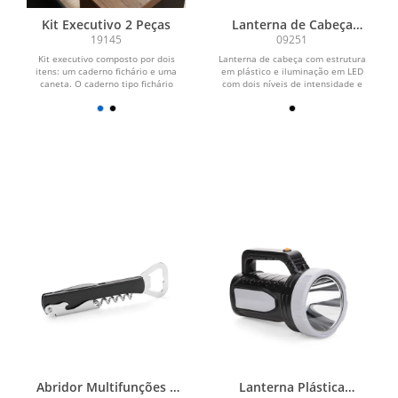
Kit Executivo 2 Peças
Lanterna de Cabeça
Recarregável
19145
09251
Kit executivo composto por dois
Lanterna de cabeça com estrutura
itens: um caderno fichário e uma
em plástico e iluminação em LED
caneta. O caderno tipo fichário
com dois níveis de intensidade e
possui capa em couro...
modo piscante...
Abridor Multifunções 3
Lanterna Plástica