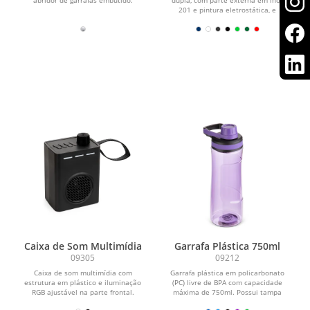
201 e pintura eletrostática, e
camada interna em inox 304...
Caixa de Som Multimídia
Garrafa Plástica 750ml
09305
09212
Caixa de som multimídia com
Garrafa plástica em policarbonato
estrutura em plástico e iluminação
(PC) livre de BPA com capacidade
RGB ajustável na parte frontal.
máxima de 750ml. Possui tampa
Possui conexão...
rosqueável em...