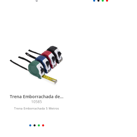
Trena Emborrachada de 5
Metros
10585
Trena Emborrachada 5 Metros