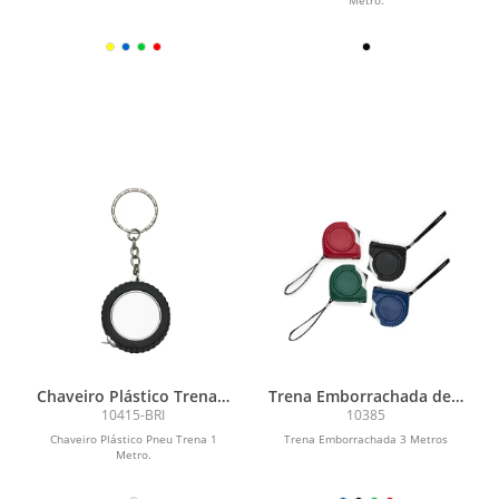
Chaveiro Plástico Trena 1
Trena Emborrachada de 3
Metro
Metros
10415-BRI
10385
Chaveiro Plástico Pneu Trena 1
Trena Emborrachada 3 Metros
Metro.