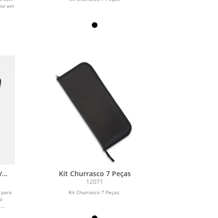
dor em
.
/
Kit Churrasco 7 Peças
OJO
12071
 para
Kit Churrasco 7 Peças.
fo
...