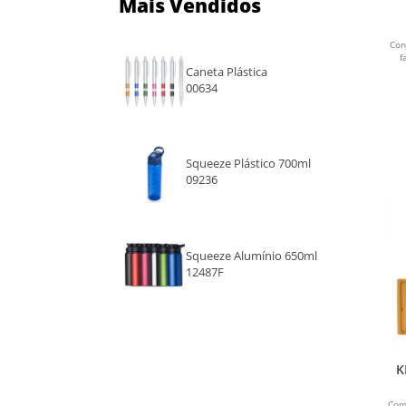
Mais Vendidos
M
Con
f
Caneta Plástica
00634
Squeeze Plástico 700ml
09236
Squeeze Alumínio 650ml
12487F
K
Com