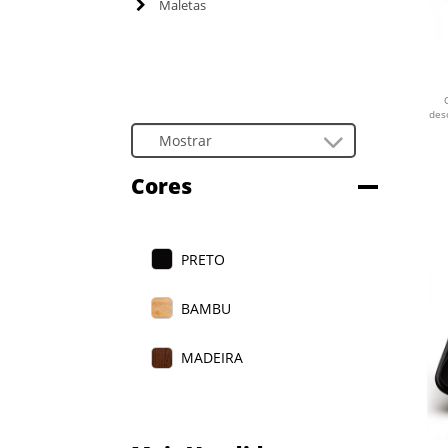
Maletas
M
des
Cores
PRETO
BAMBU
MADEIRA