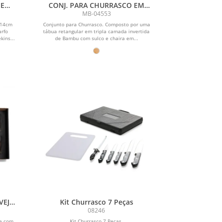
 E
CONJ. PARA CHURRASCO EM
RA /
BAMBU / MADEIRA / INOX TEXAS
MB-04553
- 7 PÇS
 14cm
Conjunto para Churrasco. Composto por uma
arfo
tábua retangular em tripla camada invertida
kins...
de Bambu com sulco e chaira em...
VEJA
Kit Churrasco 7 Peças
08246
ta com
Kit Churrasco 7 Peças.