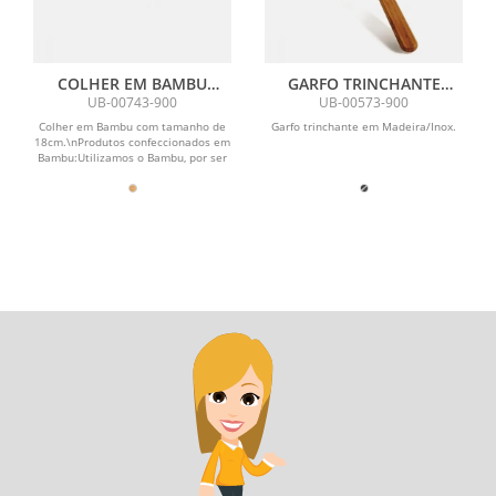
COLHER EM BAMBU
GARFO TRINCHANTE
UTILITY TAMANHO 18 CM
SPECIAL LINE - MADEIRA /
UB-00743-900
UB-00573-900
INOX
Colher em Bambu com tamanho de
Garfo trinchante em Madeira/Inox.
18cm.\nProdutos confeccionados em
Bambu:Utilizamos o Bambu, por ser
uma matéria prima...