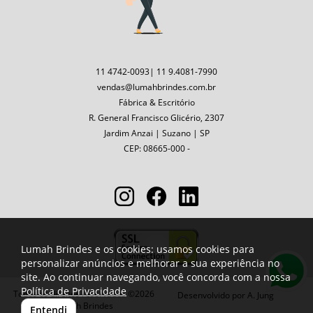
11 4742-0093| 11 9.4081-7990
vendas@lumahbrindes.com.br
Fábrica & Escritório
R. General Francisco Glicério, 2307
Jardim Anzai | Suzano | SP
CEP: 08665-000 -
Lumah Brindes e os cookies: usamos cookies para
personalizar anúncios e melhorar a sua experiência no
site. Ao continuar navegando, você concorda com a nossa
Política de Privacidade
Todos os direitos reservados ©2026
Desenvolvido por
A. Jung
Lumah Brindes
Entendi