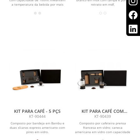
a temperatura da bebida por mais
retrato em mdf.
tempo.
KIT PARA CAFÉ - 5 PÇS
KIT PARA CAFÉ COM
PRENSA FRANCESA - 3 PÇS
KT-90444
KT-90439
Composto por bandeja em Bambu e
Composto por cafeteira prensa
duas xícaras express americano com
francesa em vidro; caneca
pires em vidro.
americana em vidro com capacidade
de 270 ml e colher de 18 cm em...