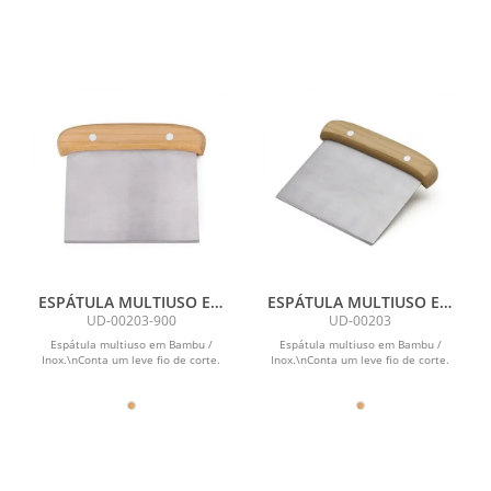
ESPÁTULA MULTIUSO EM
ESPÁTULA MULTIUSO EM
BAMBU / INOX -
BAMBU / INOX -
UD-00203-900
UD-00203
13,5X11,5CM
13,5X11,5CM
Espátula multiuso em Bambu /
Espátula multiuso em Bambu /
Inox.\nConta um leve fio de corte.
Inox.\nConta um leve fio de corte.