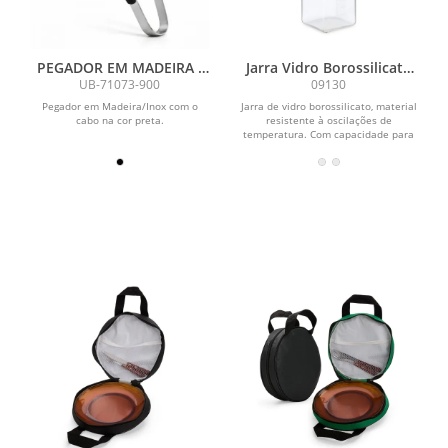
PEGADOR EM MADEIRA /
Jarra Vidro Borossilicato
INOX - PRETO - 33CM
1L
UB-71073-900
09130
Pegador em Madeira/Inox com o
Jarra de vidro borossilicato, material
cabo na cor preta.
resistente à oscilações de
temperatura. Com capacidade para
até 1 litro, possui...