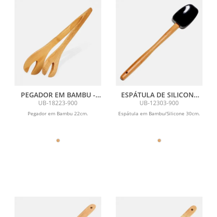
PEGADOR EM BAMBU -
ESPÁTULA DE SILICONE
UTILITY - 22 CM
BAMBU UTILITY
UB-18223-900
UB-12303-900
TAMANHO 30 CM
Pegador em Bambu 22cm.
Espátula em Bambu/Silicone 30cm.