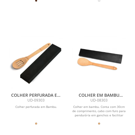
COLHER PERFURADA EM
COLHER EM BAMBU
BAMBU UTILITY - 30 CM
UTILITY COM EMBALAGEM
UD-09303
UD-08303
COM EMBALAGEM
- 30 CM
Colher perfurada em Bambu.
Colher em bambu. Conta com 30cm
de comprimento, cabo com furo para
pendurá-la em ganchos e facilitar
seu uso e caixa para...