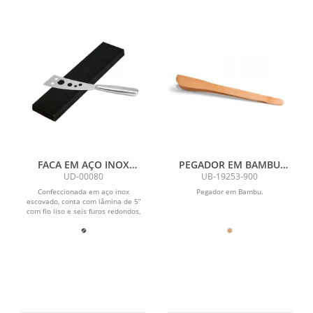
FACA EM AÇO INOX
PEGADOR EM BAMBU
ESCOVADO TAMANHO 5
COM 25 CM SEM CARTELA
UD-00080
UB-19253-900
COM 6 FUROS
Confeccionada em aço inox
Pegador em Bambu.
escovado, conta com lâmina de 5”
com fio liso e seis furos redondos,
que evitam criar vácuo...