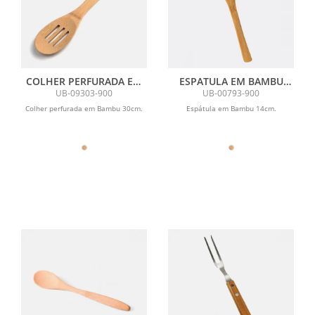
COLHER PERFURADA EM
ESPATULA EM BAMBU
BAMBU UTILITY - 30 CM
UTILITY
UB-09303-900
UB-00793-900
Colher perfurada em Bambu 30cm.
Espátula em Bambu 14cm.