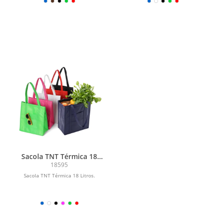
Sacola TNT Térmica 18
Litros
18595
Sacola TNT Térmica 18 Litros.