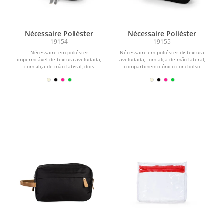
Nécessaire Poliéster
Nécessaire Poliéster
19154
19155
Nécessaire em poliéster
Nécessaire em poliéster de textura
impermeável de textura aveludada,
aveludada, com alça de mão lateral,
com alça de mão lateral, dois
compartimento único com bolso
compartimentos e fechamento em...
interno e...