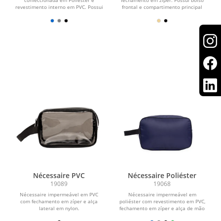
revestimento interno em PVC. Possui
frontal e compartimento principal
fechamento em zíper e duas...
com três bolsos...
Nécessaire PVC
Nécessaire Poliéster
19089
19068
Nécessaire impermeável em PVC
Nécessaire impermeável em
com fechamento em zíper e alça
poliéster com revestimento em PVC,
lateral em nylon.
fechamento em zíper e alça de mão
em nylon.