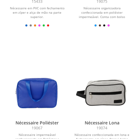
15433
19075
Nécessaire em PVC com fechamento
Nécessaire organizadora
em zíper e alça de mão na parte
confeccionada em poliéster
superior.
impermeável. Conta com bolso
interno em tela de nylon com
fechamento...
Nécessaire Poliéster
Nécessaire Lona
19067
19074
Nécessaire impermeável
Nécessaire confeccionada em lona e
confeccionada em Poliéster e
fechamento em zíper. Possui bolso