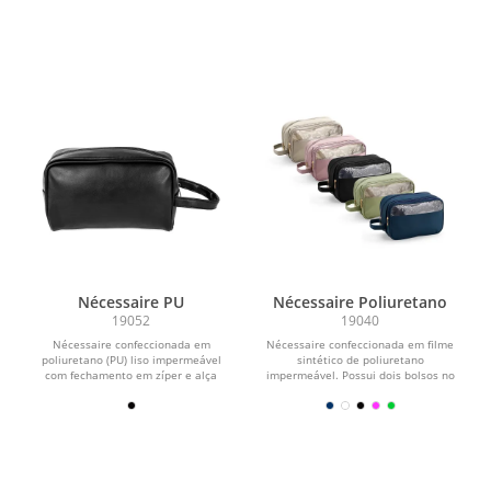
Nécessaire PU
Nécessaire Poliuretano
19052
19040
Nécessaire confeccionada em
Nécessaire confeccionada em filme
poliuretano (PU) liso impermeável
sintético de poliuretano
com fechamento em zíper e alça
impermeável. Possui dois bolsos no
lateral para transporte.
compartimento interno...