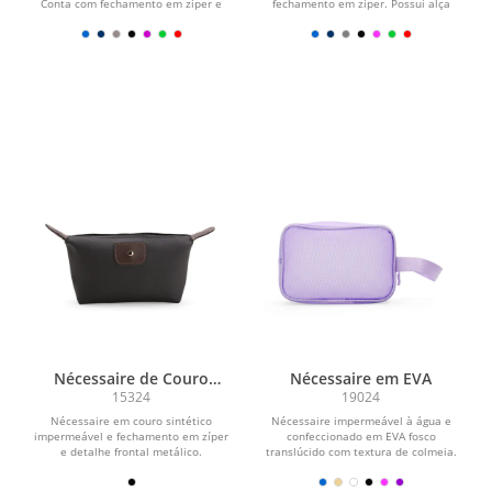
Conta com fechamento em zíper e
fechamento em zíper. Possui alça
alça de mão...
lateral em nylon para...
Nécessaire de Couro
Nécessaire em EVA
Sintético
15324
19024
Nécessaire em couro sintético
Nécessaire impermeável à água e
impermeável e fechamento em zíper
confeccionado em EVA fosco
e detalhe frontal metálico.
translúcido com textura de colmeia.
Conta com abertura e...