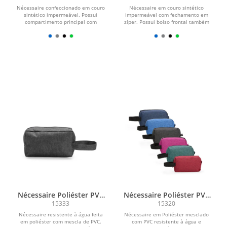
Nécessaire confeccionado em couro
Nécessaire em couro sintético
sintético impermeável. Possui
impermeável com fechamento em
compartimento principal com
zíper. Possui bolso frontal também
fechamento em zíper, além...
com zíper e alça...
Nécessaire Poliéster PVC
Nécessaire Poliéster PVC
Mescla
Mescla
15333
15320
Nécessaire resistente à água feita
Nécessaire em Poliéster mesclado
em poliéster com mescla de PVC.
com PVC resistente à água e