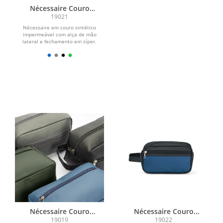
Nécessaire Couro
Sintético
19021
Nécessaire em couro sintético
impermeável com alça de mão
lateral e fechamento em zíper.
Possui dois compartimentos em...
Nécessaire Couro
Nécessaire Couro
Sintético
Sintético
19019
19022