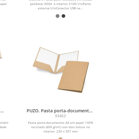
papel
poliéster 600d e interior 210D.\r\nParte
externa:\r\nConector USB na...
.
PUZO. Pasta porta-documentos
til
A4 em papel 100% reciclado (400
93463
h e
g/m²)
rtátil
Pasta porta-documentos A4 em papel 100%
das
idade
reciclado (400 g/m²) com dois bolsos no
interior. 230 x 307 mm