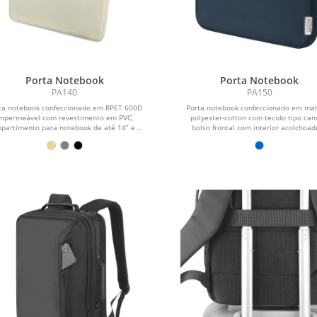
Porta Notebook
Porta Notebook
PA140
PA150
ta notebook confeccionado em RPET 600D
Porta notebook confeccionado em mat
mpermeável com revestimento em PVC,
polyester-cotton com tecido tipo can
partimento para notebook de até 14” e...
bolso frontal com interior acolchoado