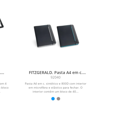
.
FITZGERALD. Pasta A4 em c.
m 4
sintético e 800D, com interior
92040
as
em microfibra e bloco com
com 4
Pasta A4 em c. sintético e 800D com interior
páginas pautadas
 bloco
em microfibra e elástico para fechar. O
.
interior contém um bloco de 40...