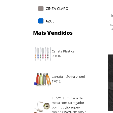
CINZA CLARO
AZUL
Mo
a
Mais Vendidos
NATURAL
CINZA ESCURO
Caneta Plástica
00634
CINZA
GRAFITE
Garrafa Plástica 700ml
17012
BEGE
LEZZO. Luminária de
mesa com carregador
por indução super-
rápido (15W), em ABS e