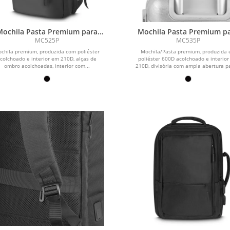
Mochila Pasta Premium para
Mochila Pasta Premium p
notebook em Poliéster 600D
notebook em Poliéster 6
MC525P
MC535P
chila premium, produzida com poliéster
Mochila/Pasta premium, produzida
colchoado e interior em 210D, alças de
poliéster 600D acolchoado e interio
ombro acolchoadas, interior com...
210D, divisória com ampla abertura pa