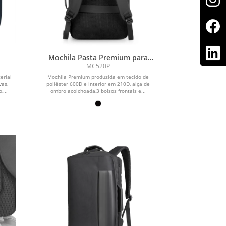
Mochila Pasta Premium para
Notebook em Poliéster 600D
MC520P
erial
Mochila Premium produzida em tecido de
vas,
poliéster 600D e interior em 210D, alça de
,...
ombro acolchoada,3 bolsos frontais e...