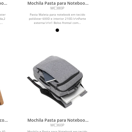
ook
Mochila Pasta para Notebook
em Poliéster 600D
MC380P
ster
Pasta Maleta para notebook em tecido
da,2
poliéster 600D e interior 210D.\r\nParte
...
externa:\r\n1 Bolso frontal com...
 com
Mochila Pasta para Notebook
em Poliéster 600D
MC360P
e 40
Mochila e Pasta para Notebook em tecido