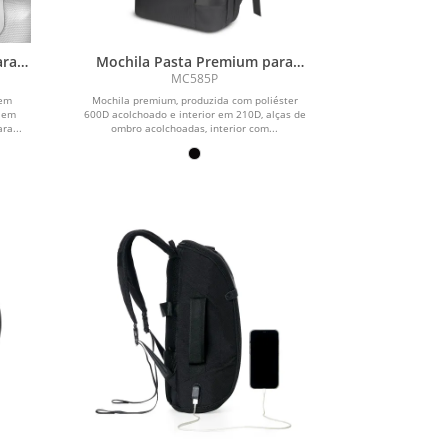
ara
Mochila Pasta Premium para
00D
notebook em Poliéster 600D
MC585P
 em
Mochila premium, produzida com poliéster
r em
600D acolchoado e interior em 210D, alças de
ra...
ombro acolchoadas, interior com...