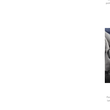
pol
Pa
la