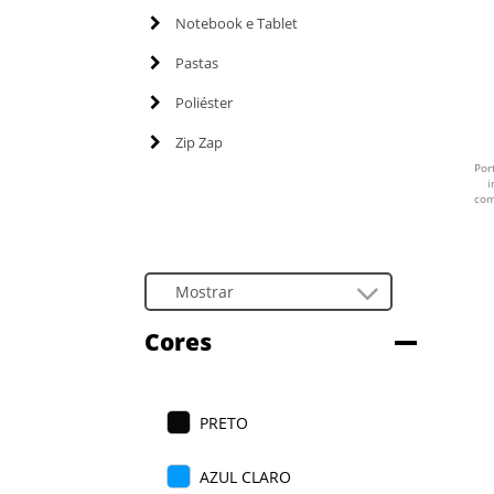
Notebook e Tablet
Pastas
Poliéster
Zip Zap
Por
i
com
Cores
PRETO
AZUL CLARO