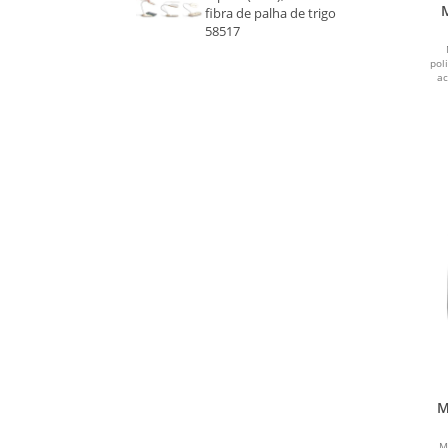
fibra de palha de trigo
58517
pol
ac
M
M