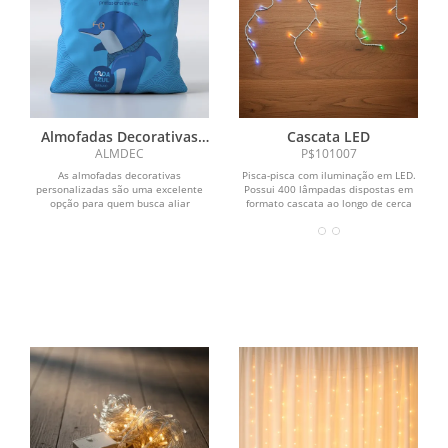
Almofadas Decorativas
Cascata LED
Personalizadas
ALMDEC
P$101007
As almofadas decorativas
Pisca-pisca com iluminação em LED.
personalizadas são uma excelente
Possui 400 lâmpadas dispostas em
opção para quem busca aliar
formato cascata ao longo de cerca
conforto, elegância e...
de 10 metros de...