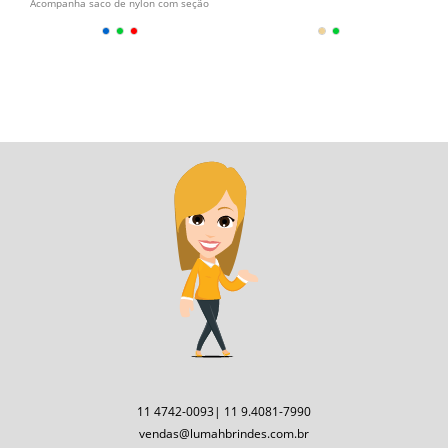
Acompanha saco de nylon com seção
telada, cordão de...
11 4742-0093| 11 9.4081-7990
vendas@lumahbrindes.com.br