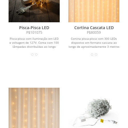
Pisca-Pisca LED
Cortina Cascata LED
P$101075
P$80059
Pisca-pisca com iluminação em LED
Cortina pisca-pisca com 300 LEDs
e voltagem de 127V. Conta com 100
dispostos em formato cascata ao
lâmpadas distribuídas ao longo
longo de aproximadamente 3 metros
aproximadamente 10...
de cabo. Possui cabo de...