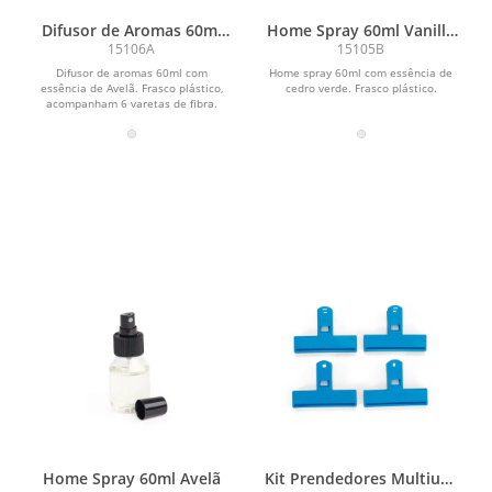
Difusor de Aromas 60ml
Home Spray 60ml Vanilla
Avelã
Cítrica
15106A
15105B
Difusor de aromas 60ml com
Home spray 60ml com essência de
essência de Avelã. Frasco plástico,
cedro verde. Frasco plástico.
acompanham 6 varetas de fibra.
Home Spray 60ml Avelã
Kit Prendedores Multiuso