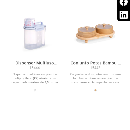
Dispenser Multiuso
Conjunto Potes Bambu 2
Plástico 1,5L
Peças
15444
15443
Dispenser multiuso em plástico
Conjunto de dois potes multiuso em
polipropileno (PP) atóxico com
bambu com tampas em plástico
capacidade máxima de 1,5 litro e
transparente. Acompanha suporte
marcação de medida para...
com compartimentos para...