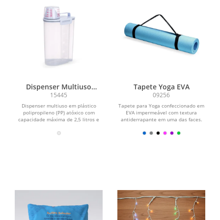
Dispenser Multiuso
Tapete Yoga EVA
Plástico 2,5L
15445
09256
Dispenser multiuso em plástico
Tapete para Yoga confeccionado em
polipropileno (PP) atóxico com
EVA impermeável com textura
capacidade máxima de 2,5 litros e
antiderrapante em uma das faces.
marcação de medida para...
Acompanha alça feita em...