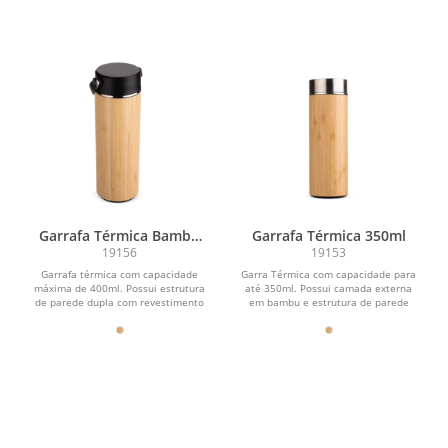
Garrafa Térmica Bambu
Garrafa Térmica 350ml
400ml
19156
19153
Garrafa térmica com capacidade
Garra Térmica com capacidade para
máxima de 400ml. Possui estrutura
até 350ml. Possui camada externa
de parede dupla com revestimento
em bambu e estrutura de parede
externo em bambu e parte...
dupla com interior em...