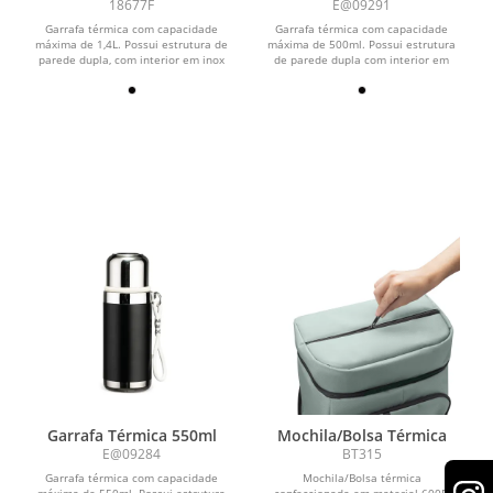
18677F
E@09291
Garrafa térmica com capacidade
Garrafa térmica com capacidade
máxima de 1,4L. Possui estrutura de
máxima de 500ml. Possui estrutura
parede dupla, com interior em inox
de parede dupla com interior em
304 e exterior em...
inox 304, exterior em...
Garrafa Térmica 550ml
Mochila/Bolsa Térmica
E@09284
BT315
Garrafa térmica com capacidade
Mochila/Bolsa térmica
máxima de 550ml. Possui estrutura
confeccionada em material 600D