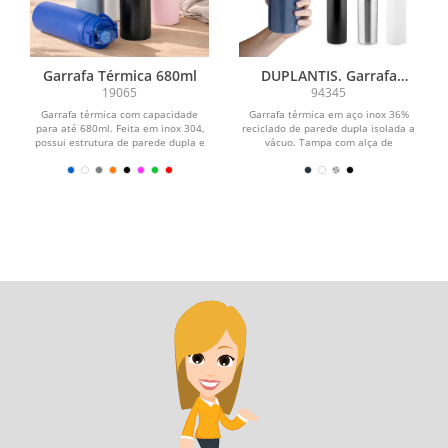
Garrafa Térmica 680ml
DUPLANTIS. Garrafa
térmica em aço inox 36%
19065
94345
reciclado de parede dupla
Garrafa térmica com capacidade
Garrafa térmica em aço inox 36%
isolada a vácuo (810 mL)
para até 680ml. Feita em inox 304,
reciclado de parede dupla isolada a
possui estrutura de parede dupla e
vácuo. Tampa com alça de
vedação a vácuo,...
transporte em aço inox....