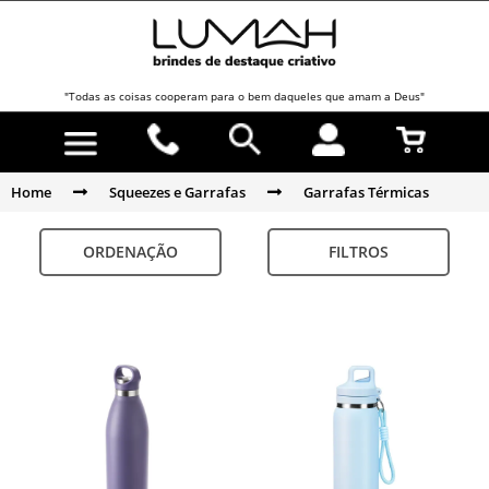
"Todas as coisas cooperam para o bem daqueles que amam a Deus"
Home
Squeezes e Garrafas
Garrafas Térmicas
ORDENAÇÃO
FILTROS