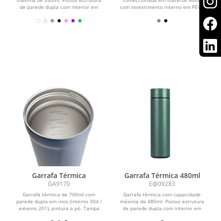
de parede dupla com interior em
com revestimento interno em PEVA,
inox 304, exterior em...
com dois bolsos laterais, bolso...
Garrafa Térmica
Garrafa Térmica 480ml
GA9170
E@09283
Garrafa térmica de 700ml com
Garrafa térmica com capacidade
parede dupla em inox (interno 304 /
máxima de 480ml. Possui estrutura
externo 201), pintura a pó. Tampa
de parede dupla com interior em
plástica em PP...
inox 304 e exterior em...