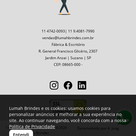
11 4742-0093| 11 9.4081-7990
vendas@lumahbrindes.com.br
Fábrica & Escritório
R. General Francisco Glicério, 2307
Jardim Anzai | Suzano | SP
CEP: 08665-000 -
Lumah Brindes e os cookies: usamos cookies para
personalizar anúncios e melhorar a sua experiência no
site. Ao continuar navegando, você concorda com a nossa
Política de Privacidade
Todos os direitos reservados ©2026
Desenvolvido por
A. Jung
Lumah Brindes
Entendi