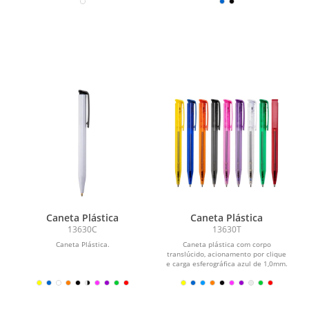
Caneta Plástica
Caneta Plástica
13630C
13630T
Caneta Plástica.
Caneta plástica com corpo
translúcido, acionamento por clique
e carga esferográfica azul de 1,0mm.