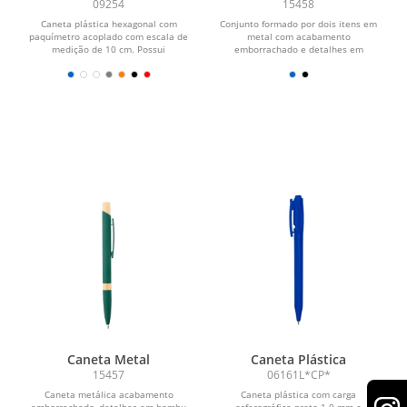
Paquímetro
Lapiseira Metal
09254
15458
Caneta plástica hexagonal com
Conjunto formado por dois itens em
paquímetro acoplado com escala de
metal com acabamento
medição de 10 cm. Possui
emborrachado e detalhes em
acionamento por clique e carga...
plástico: uma caneta com
acionamento por...
Caneta Metal
Caneta Plástica
15457
06161L*CP*
Caneta metálica acabamento
Caneta plástica com carga
emborrachado, detalhes em bambu
esferográfica preta 1.0 mm e