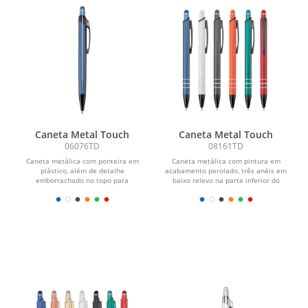
Caneta Metal Touch
Caneta Metal Touch
06076TD
08161TD
Caneta metálica com ponteira em
Caneta metálica com pintura em
plástico, além de detalhe
acabamento perolado, três anéis em
emborrachado no topo para
baixo relevo na parte inferior do
interação com dispositivos de
corpo e ponteira em...
telas...