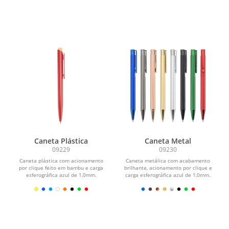
Caneta Plástica
Caneta Metal
09229
09230
Caneta plástica com acionamento
Caneta metálica com acabamento
por clique feito em bambu e carga
brilhante, acionamento por clique e
esferográfica azul de 1,0mm.
carga esferográfica azul de 1,0mm.