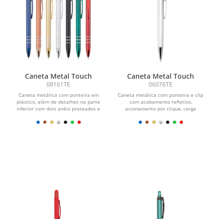
Caneta Metal Touch
Caneta Metal Touch
08161TE
06076TE
Caneta metálica com ponteira em
Caneta metálica com ponteira e clip
plástico, além de detalhes na parte
com acabamento refletivo,
inferior com dois anéis prateados e
acionamento por clique, carga
topo...
esferográfica azul de 1,0 mm e...