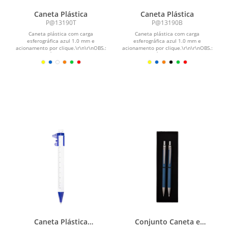
Caneta Plástica
Caneta Plástica
P@13190T
P@13190B
Caneta plástica com carga
Caneta plástica com carga
esferográfica azul 1.0 mm e
esferográfica azul 1.0 mm e
acionamento por clique.\r\n\r\nOBS.:
acionamento por clique.\r\n\r\nOBS.:
PEDIDOS MÍNIMO DE 50 PEÇAS!
PEDIDOS MÍNIMO DE 50 PEÇAS!
Caneta Plástica
Conjunto Caneta e