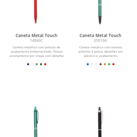
Caneta Metal Touch
Caneta Metal Touch
14949C
05019A
Caneta metálica com pintura de
Caneta metálica com textura
acabamento emborrachado. Possui
próximo à ponta, detalhes em
acionamento por clique com detalhe
plástico e acabamento
emborrachado no topo para...
emborrachado no topo para o uso
em...