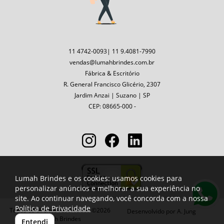
11 4742-0093| 11 9.4081-7990
vendas@lumahbrindes.com.br
Fábrica & Escritório
R. General Francisco Glicério, 2307
Jardim Anzai | Suzano | SP
CEP: 08665-000 -
Lumah Brindes e os cookies: usamos cookies para
personalizar anúncios e melhorar a sua experiência no
site. Ao continuar navegando, você concorda com a nossa
Política de Privacidade
Todos os direitos reservados ©2026
Desenvolvido por
A. Jung
Lumah Brindes
Entendi