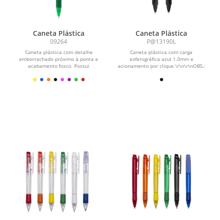
Caneta Plástica
Caneta Plástica
09264
P@13190L
Caneta plástica com detalhe
Caneta plástica com carga
emborrachado próximo à ponta e
esferográfica azul 1.0mm e
acabamento fosco. Possui
acionamento por clique.\r\n\r\nOBS.:
acionamento por clique e carga...
PEDIDOS MÍNIMO DE 50 PEÇAS!