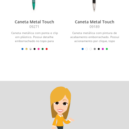
Caneta Metal Touch
Caneta Metal Touch
09271
09189
Caneta metálica com ponta e clip
Caneta metálica com pintura de
em plástico. Possui detalhe
acabamento emborrachado. Possui
emborrachado no topo para
acionamento por clique, topo
interação com dispositivos de...
emborrachado para uso em...