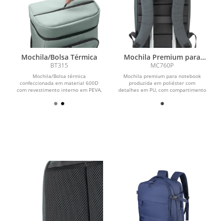
Mochila/Bolsa Térmica
Mochila Premium para
notebook
BT315
MC760P
Mochila/Bolsa térmica
Mochila premium para notebook
confeccionada em material 600D
produzida em poliéster com
com revestimento interno em PEVA,
detalhes em PU, com compartimento
com dois bolsos laterais, bolso...
frontal com zíper e plaquinha...