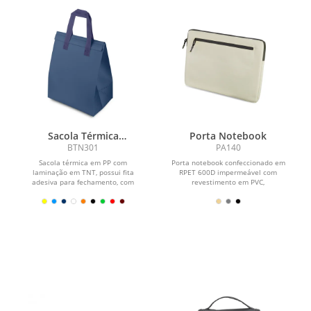
Sacola Térmica
Porta Notebook
(25x26,5cm)
BTN301
PA140
Sacola térmica em PP com
Porta notebook confeccionado em
laminação em TNT, possui fita
RPET 600D impermeável com
adesiva para fechamento, com
revestimento em PVC,
interior soldado.
compartimento para notebook de
até 14” e...