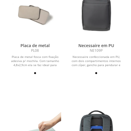
Placa de metal
Necessaire em PU
PL08
NE109P
Placa de metal fosca com fixação
Necessaire confeccionada em PU,
adesiva p/ mochila. Com tamanho
com dois compartimentos internos
4,8x2,9cm ela se faz ideal para
com zíper, gancho para pendurar e
fixação em mochilas e...
alça de mão.