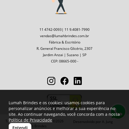
11 4742-0093| 11 9.4081-7990
vendas@lumahbrindes.com.br
Fábrica & Escritório
R. General Francisco Glicério, 2307
Jardim Anzai | Suzano | SP
CEP: 08665-000 -
Lumah Brindes e os cookies: usamos cookies para
personalizar anúncios e melhorar a sua experiência no
site. Ao continuar navegando, você concorda com a nossa
Política de Privacidade
Todos os direitos reservados ©2026
Desenvolvido por
A. Jung
Lumah Brindes
Entendi