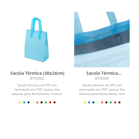
Sacola Térmica (30x24cm)
Sacola Térmica
(26x20,7cm)
BTN302
BTN300
Sacola térmica em PP com
Sacola térmica em PP com
laminação em TNT, possui fita
laminação em TNT, possui fita
adesiva para fechamento, interior
adesiva para fechamento, com
soldado.
interior soldado.