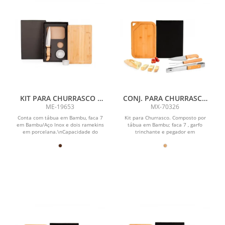
KIT PARA CHURRASCO /
CONJ. PARA CHURRASCO
PETISCO EM BAMBU /
EM BAMBU / INOX /
ME-19653
MX-70326
PORCELANA - 4 PÇS
MADEIRA - 4 PÇS
Conta com tábua em Bambu, faca 7
Kit para Churrasco. Composto por
em Bambu/Aço Inox e dois ramekins
tábua em Bambu; faca 7 , garfo
em porcelana.\nCapacidade do
trinchante e pegador em
ramekin: 50ml...
Madeira/Inox.\nComo cortesia, na...