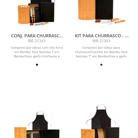
CONJ. PARA CHURRASCO
KIT PARA CHURRASCO - 3
COM AVENTAL - 5 PÇS
PÇS
ME-21343
MB-21303
Composto por tábua com três furos
Composto por tábua para
em Bambu; faca Santoku 7 em
Churrasco/Cozinha em Bambu; faca
Bambu/Inox; garfo trinchante e
Santoku 7” em Bambu/Inox e garfo
pegador para Churrasco em...
trinchante em Madeira/Inox.