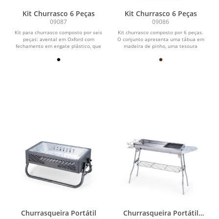
Kit Churrasco 6 Peças
Kit Churrasco 6 Peças
09087
09086
Kit para churrasco composto por seis
Kit churrasco composto por 6 peças.
peças: avental em Oxford com
O conjunto apresenta uma tábua em
fechamento em engate plástico, que
madeira de pinho, uma tesoura
pode ser dobrado e...
multiuso com estrutura...
Churrasqueira Portátil
Churrasqueira Portátil