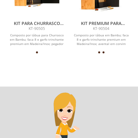
KIT PARA CHURRASCO
KIT PREMIUM PARA
COM AVENTAL - 5 PÇS
CHURRASCO - 4 PÇS
KT-90505
KT-90504
Composto por tábua para Churrasco
Composto por tábua em Bambu; faca
em Bambu; faca 8 e garfo trinchante
8 e garfo trinchante premium em
premium em Madeira/Inox; pegador
Madeira/Inox; avental em corvim
para Churrasco em...
marrom.