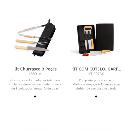
Kit Churrasco 3 Peças
KIT COM CUTELO, GARFO
E ESPÁTULA - 3 PÇS
18891A
KT-9073X
Kit churrasco formado por três itens
Composto por cutelo em
em inox e detalhes em madeira: faca
Madeira/Inox; garfo 5 dentes com
de 8 polegadas, um garfo de duas
abridor de garrafa e espátula
pontas e um...
multiuso.