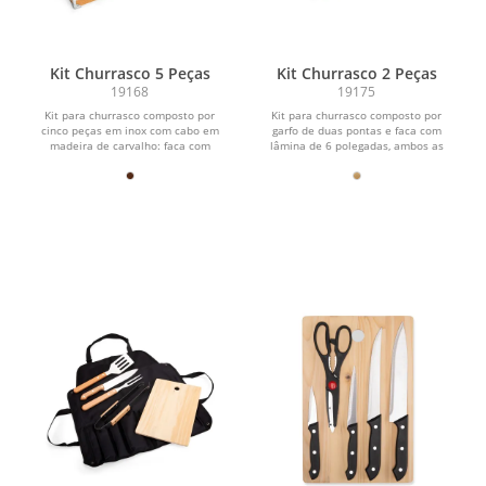
Kit Churrasco 5 Peças
Kit Churrasco 2 Peças
19168
19175
Kit para churrasco composto por
Kit para churrasco composto por
cinco peças em inox com cabo em
garfo de duas pontas e faca com
madeira de carvalho: faca com
lâmina de 6 polegadas, ambos as
lâmina de 8 polegadas,...
peças em inox com cabo de...