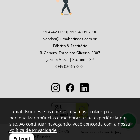
11 4742-0093| 11 9.4081-7990
vendas@lumahbrindes.com.br
Fábrica & Escritório
R. General Francisco Glicério, 2307
Jardim Anzai | Suzano | SP
CEP: 08665-000 -
Lumah Brindes e os cookies: usamos cookies para
personalizar anúncios e melhorar a sua experiência no
site. Ao continuar navegando, você concorda com a nossa
Política de Privacidade
Todos os direitos reservados ©2026
Desenvolvido por
A. Jung
Lumah Brindes
Entendi