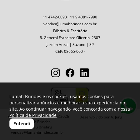
11 4742-0093| 11 9.4081-7990
vendas@lumahbrindes.com.br
Fábrica & Escritório
R. General Francisco Glicério, 2307
Jardim Anzai | Suzano | SP
CEP: 08665-000 -
Lumah Brindes e os cookies: usamos cookies para
personalizar anúncios e melhorar a sua experiência no
site. Ao continuar navegando, você concorda com a nossa
Política de Privacidade
Todos os direitos reservados ©2026
Desenvolvido por
A. Jung
Lumah Brindes
Entendi
Envie seu Briefing:
vendas@lumahbrindes.com.br