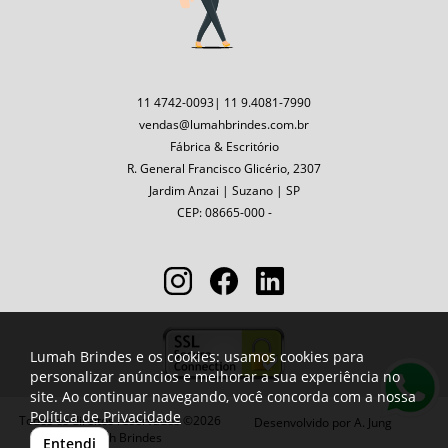
11 4742-0093| 11 9.4081-7990
vendas@lumahbrindes.com.br
Fábrica & Escritório
R. General Francisco Glicério, 2307
Jardim Anzai | Suzano | SP
CEP: 08665-000 -
Lumah Brindes e os cookies: usamos cookies para
personalizar anúncios e melhorar a sua experiência no
site. Ao continuar navegando, você concorda com a nossa
Política de Privacidade
Todos os direitos reservados ©2026
Desenvolvido por
A. Jung
Lumah Brindes
Entendi