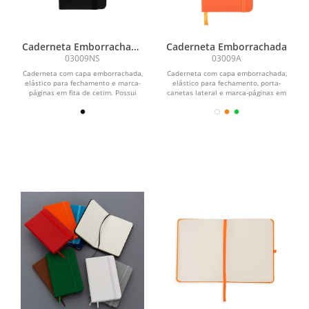
Caderneta Emborrachada
Caderneta Emborrachada
Sem Pauta
03009NS
03009A
Caderneta com capa emborrachada,
Caderneta com capa emborrachada,
elástico para fechamento e marca-
elástico para fechamento, porta-
páginas em fita de cetim. Possui
canetas lateral e marca-páginas em
aproximadamente 80...
fita de cetim. Possui...