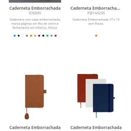
Caderneta Emborrachada
Caderneta Emborrachada
com Porta Caneta
03009S
P@14429S
Caderneta com capa emborrachada,
Caderneta Emborrachada 17 x 13
marca-páginas em fita de cetim e
sem Pauta.
fechamento em elástico. Possui
aproximadamente 80 folhas...
Caderneta Emborrachada
Caderneta Emborrachada