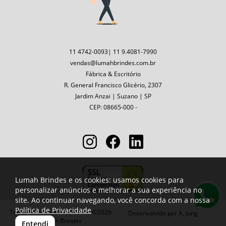
11 4742-0093| 11 9.4081-7990
vendas@lumahbrindes.com.br
Fábrica & Escritório
R. General Francisco Glicério, 2307
Jardim Anzai | Suzano | SP
CEP: 08665-000 -
Lumah Brindes e os cookies: usamos cookies para
personalizar anúncios e melhorar a sua experiência no
site. Ao continuar navegando, você concorda com a nossa
Política de Privacidade
Todos os direitos reservados ©2026
Desenvolvido por
A. Jung
Lumah Brindes
Entendi