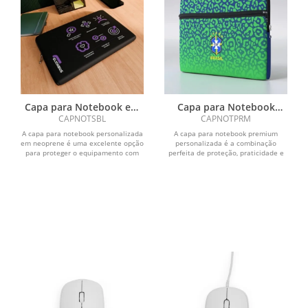
Capa para Notebook em
Capa para Notebook
Sublimação Personalizada
Premium Personalizada
CAPNOTSBL
CAPNOTPRM
A capa para notebook personalizada
A capa para notebook premium
em neoprene é uma excelente opção
personalizada é a combinação
para proteger o equipamento com
perfeita de proteção, praticidade e
praticidade,...
elegância. Ideal para...