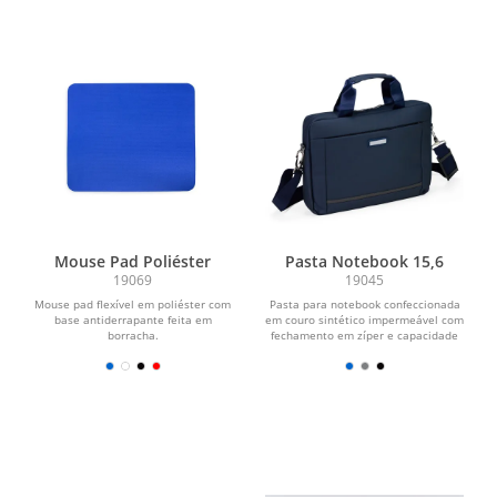
Mouse Pad Poliéster
Pasta Notebook 15,6
19069
19045
Mouse pad flexível em poliéster com
Pasta para notebook confeccionada
base antiderrapante feita em
em couro sintético impermeável com
borracha.
fechamento em zíper e capacidade
para aparelhos de...