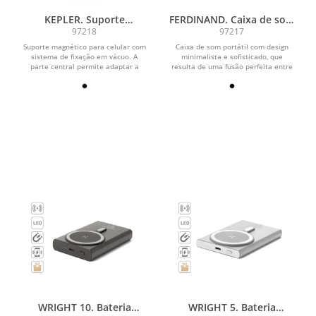
KEPLER. Suporte
FERDINAND. Caixa de som
magnético para celular
portátil em alumínio
97218
97217
com sistema de fixação
100% reciclado e bambu,
Suporte magnético para celular com
Caixa de som portátil com design
em vácuo para superfícies
com 3h de autonomia
sistema de fixação em vácuo. A
minimalista e sofisticado, que
lisas e não lisas (rotação
parte central permite adaptar a
resulta de uma fusão perfeita entre
posição do seu...
o bambu e o alumínio...
de 360º)
WRIGHT 10. Bateria
WRIGHT 5. Bateria