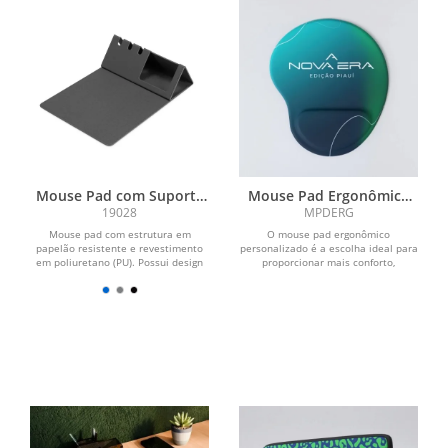
Mouse Pad com Suporte
Mouse Pad Ergonômico
de Celular
Personalizado
19028
MPDERG
Mouse pad com estrutura em
O mouse pad ergonômico
papelão resistente e revestimento
personalizado é a escolha ideal para
em poliuretano (PU). Possui design
proporcionar mais conforto,
dobrável com espaço para...
praticidade e visibilidade para a...