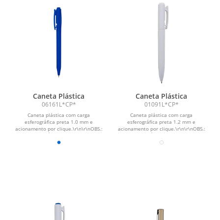
Caneta Plástica
Caneta Plástica
06161L*CP*
01091L*CP*
Caneta plástica com carga
Caneta plástica com carga
esferográfica preta 1.0 mm e
esferográfica preta 1.2 mm e
acionamento por clique.\r\n\r\nOBS.:
acionamento por clique.\r\n\r\nOBS.:
PEDIDOS MÍNIMO DE 50 PEÇAS!
PEDIDOS MÍNIMO DE 50 PEÇAS!