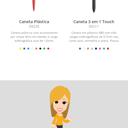
Caneta Plástica
Caneta 3 em 1 Touch
09229
09211
Caneta plástica com acionamento
Caneta em plástico ABS com três
por clique feito em bambu e carga
cargas esferográficas de 0,7mm nas
esferográfica azul de 1,0mm.
cores azul, vermelha e preta. Possui
área de...