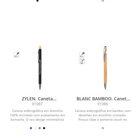
ZYLEN. Caneta
BLANC BAMBOO. Caneta
esferográfica em alumínio
esferográfica em bambu,
91987
91986
100% reciclado, com
com detalhes em
Caneta esferográfica em alumínio
Caneta esferográfica em bambu, com
acabamento em borracha
alumínio cromado
100% reciclado com acabamento em
detalhes em alumínio cromado.
borracha. O seu design minimalista
Possui clipe e ponteira touch no
combina detalhes em...
topo. A caneta...