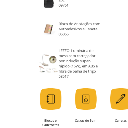
20L
09761
Bloco de Anotações com
Autoadesivos e Caneta
05065
LEZZO. Luminária de
mesa com carregador
por indução super-
rápido (15W), em ABS e
fibra de palha de trigo
58517
Blocos e
Caixas de Som
Canetas
Cadernetas