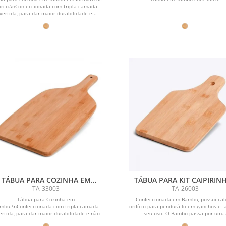
orco.\nConfeccionada com tripla camada
vertida, para dar maior durabilidade e...
TÁBUA PARA COZINHA EM
TÁBUA PARA KIT CAIPIRINH
BAMBU
TEMPERO EM BAMBU
TA-33003
TA-26003
Tábua para Cozinha em
Confeccionada em Bambu, possui ca
mbu.\nConfeccionada com tripla camada
orifício para pendurá-lo em ganchos e fa
ertida, para dar maior durabilidade e não
seu uso. O Bambu passa por um..
deformar com o...