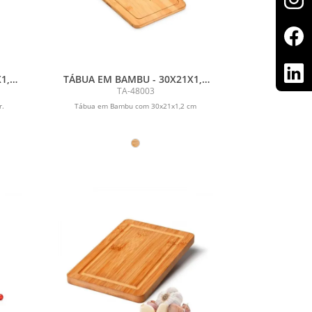
1,5
TÁBUA EM BAMBU - 30X21X1,2
CM
TA-48003
r.
Tábua em Bambu com 30x21x1,2 cm