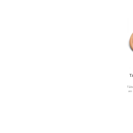
T
Táb
ao 