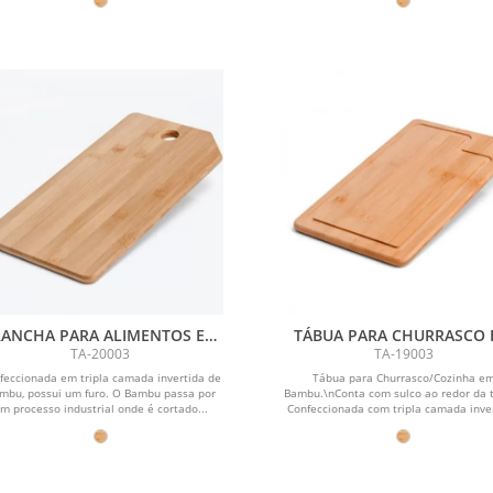
RANCHA PARA ALIMENTOS EM
TÁBUA PARA CHURRASCO
BAMBU SUPREME
BAMBU SUPREME
TA-20003
TA-19003
feccionada em tripla camada invertida de
Tábua para Churrasco/Cozinha e
mbu, possui um furo. O Bambu passa por
Bambu.\nConta com sulco ao redor da 
m processo industrial onde é cortado...
Confeccionada com tripla camada inver
para...