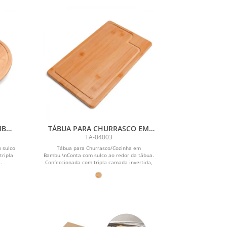
MBU
TÁBUA PARA CHURRASCO EM
BAMBU SUPREME 37CM
TA-04003
 sulco
Tábua para Churrasco/Cozinha em
tripla
Bambu.\nConta com sulco ao redor da tábua.
.
Confeccionada com tripla camada invertida,
para...