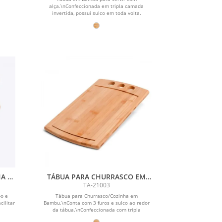
alça.\nConfeccionada em tripla camada
invertida, possui sulco em toda volta.
A /
TÁBUA PARA CHURRASCO EM
BAMBU SUPREME 3 FUROS
TA-21003
bo e
Tábua para Churrasco/Cozinha em
cilitar
Bambu.\nConta com 3 furos e sulco ao redor
.
da tábua.\nConfeccionada com tripla
camada...