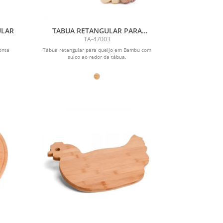
ULAR
TABUA RETANGULAR PARA
QUEIJO / FRIOS / TEMPERO -
TA-47003
23X15X1,5CM
onta
Tábua retangular para queijo em Bambu com
sulco ao redor da tábua.