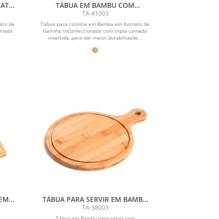
MATO
TÁBUA EM BAMBU COM
FORMATO DE GALINHA
TA-41003
ato de
Tábua para cozinha em Bambu em formato de
amada
Galinha.\nConfeccionada com tripla camada
invertida, para dar maior durabilidade...
 EM
TÁBUA PARA SERVIR EM BAMBU
2CM
COM ALÇA
TA-38003
Tábua em Bambu para servir com