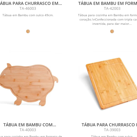
TÁBUA PARA CHURRASCO EM
TÁBUA EM BAMBU EM FOR
AMBU PREMIUM - 49X35X3CM
DE CORAÇÃO
TA-46003
TA-42003
Tábua em Bambu com sulco 49cm.
Tábua para cozinha em Bambu em form
coração.\nConfeccionada com tripla c
invertida, para dar maior...
TÁBUA EM BAMBU COM
TÁBUA PARA CHURRASCO
FORMATO DE PORCO
BAMBU PREMIUM - 40X30X
TA-40003
TA-39003
ua para cozinha em Bambu em formato de
Tábua em Bambu com sulco.