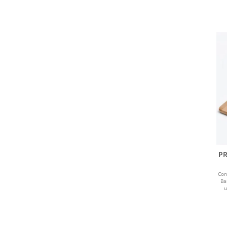
P
Con
Ba
u