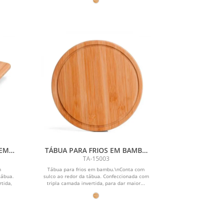
 EM
TÁBUA PARA FRIOS EM BAMBU
SUPREME - 21 CM
TA-15003
m
Tábua para frios em bambu.\nConta com
tábua.
sulco ao redor da tábua. Confeccionada com
tida,
tripla camada invertida, para dar maior...