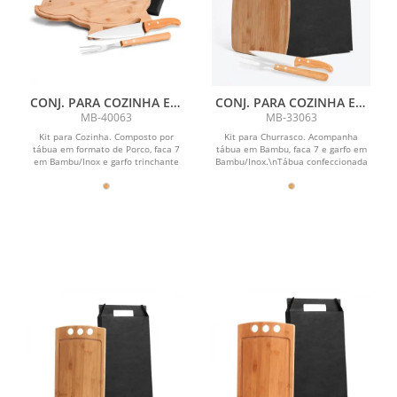
CONJ. PARA COZINHA EM
CONJ. PARA COZINHA EM
BAMBU / MADEIRA / INOX
BAMBU / MADEIRA / INOX
MB-40063
MB-33063
- 3 PÇS
- 3 PÇS
Kit para Cozinha. Composto por
Kit para Churrasco. Acompanha
tábua em formato de Porco, faca 7
tábua em Bambu, faca 7 e garfo em
em Bambu/Inox e garfo trinchante
Bambu/Inox.\nTábua confeccionada
em...
com tripla camada...