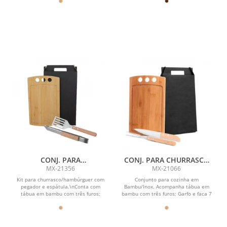
CONJ. PARA
CONJ. PARA CHURRASCO
CHURRASCO/HAMBÚRGUER
EM BAMBU / MADEIRA /
MX-21356
MX-21066
COM PEGADOR E
INOX - 3 PÇS
Kit para churrasco/hambúrguer com
Conjunto para cozinha em
ESPÁTULA - 3 PÇS
pegador e espátula.\nConta com
Bambu/Inox. Acompanha tábua em
tábua em bambu com três furos;
bambu com três furos; Garfo e faca 7
pegador e espátula...
em Madeira/Inox.\nTábua...