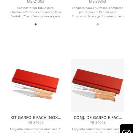
PÇS
PREMIUM EM BAMBU /
MB-21303
ME-39363
MADEIRA / INOX - 3 PÇS
Composto por tábua para
Conjunto para Churrasco. Composto
Churrasco/Cozinha em Bambu; faca
por tábua em Bambu para
Santoku 7” em Bambu/Inox e garfo
Churrasco; faca e garfo premium em
trinchante em Madeira/Inox.
Madeira / Inox.
KIT GARFO E FACA INOX /
CONJ. DE GARFO E FACA
MADEIRA COM ESTOJO
INOX / MADEIRA / BAMBU
PB-34066
PB-34063
VERMELHO 3 PÇS
COM ESTOJO VERMELHO -
Conjunto composto por uma faca 7”
Conjunto composto por uma faca 7”
3 PÇS
e um garfo trinchante, ambos com
com cabo em Bambu e um garfo