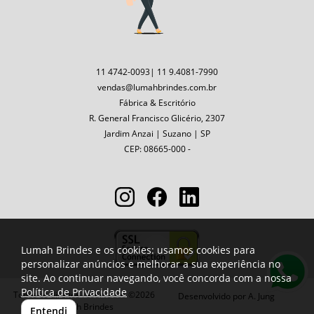
11 4742-0093| 11 9.4081-7990
vendas@lumahbrindes.com.br
Fábrica & Escritório
R. General Francisco Glicério, 2307
Jardim Anzai | Suzano | SP
CEP: 08665-000 -
Lumah Brindes e os cookies: usamos cookies para
personalizar anúncios e melhorar a sua experiência no
site. Ao continuar navegando, você concorda com a nossa
Política de Privacidade
Todos os direitos reservados ©2026
Desenvolvido por
A. Jung
Lumah Brindes
Entendi