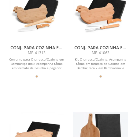
CONJ. PARA COZINHA EM
CONJ. PARA COZINHA EM
BAMBU / INOX - 3 PÇS
BAMBU / MADEIRA / INOX
MB-41313
MB-41063
- 3 PÇS
Conjunto para Churrasco/Cozinha em
Kit Churrasco/Cozinha. Acompanha
Bambu/Aço Inox; Acompanha tábua
tábua em formato de Galinha em
em formato de Galinha e pegador
Bambu; faca 7 em Bambu/Inox e
22cm em Bambu; Faca 7 ...
garfo trinchante em...