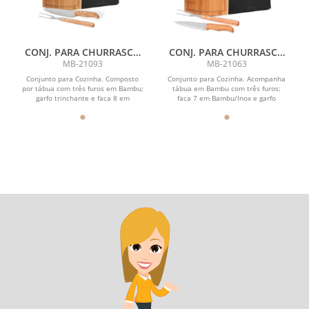
CONJ. PARA CHURRASCO
CONJ. PARA CHURRASCO
EM BAMBU / MADEIRA /
EM BAMBU / MADEIRA /
MB-21093
MB-21063
INOX - 3 PÇS
INOX - 3 PÇS
Conjunto para Cozinha. Composto
Conjunto para Cozinha. Acompanha
por tábua com três furos em Bambu;
tábua em Bambu com três furos;
garfo trinchante e faca 8 em
faca 7 em Bambu/Inox e garfo
Madeira/Inox.\nTábua...
trinchante em...