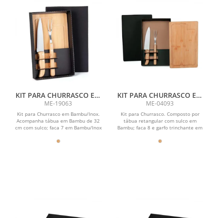
KIT PARA CHURRASCO EM
KIT PARA CHURRASCO EM
BAMBU / MADEIRA / INOX
BAMBU / MADEIRA / INOX
ME-19063
ME-04093
- 3 PÇS
- 3 PÇS
Kit para Churrasco em Bambu/Inox.
Kit para Churrasco. Composto por
Acompanha tábua em Bambu de 32
tábua retangular com sulco em
cm com sulco; faca 7 em Bambu/Inox
Bambu; faca 8 e garfo trinchante em
e garfo trinchante em...
Madeira/Inox.\n...