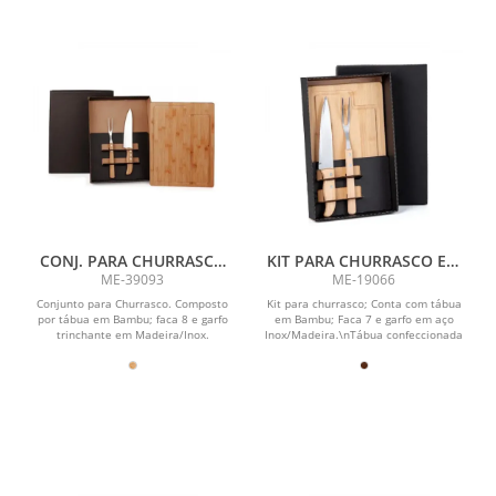
CONJ. PARA CHURRASCO
KIT PARA CHURRASCO EM
EM BAMBU / MADEIRA /
BAMBU/MADEIRA
ME-39093
ME-19066
INOX - 3 PÇS
Conjunto para Churrasco. Composto
Kit para churrasco; Conta com tábua
por tábua em Bambu; faca 8 e garfo
em Bambu; Faca 7 e garfo em aço
trinchante em Madeira/Inox.
Inox/Madeira.\nTábua confeccionada
com tripla camada...