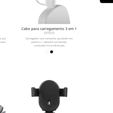
Cabo para carregamento 3 em 1
SVT010
o por
Carregador com tamanho ajustável em
tores
plástico + detalhe em bambu
contendo:\r\n\r\nEntrada
Lightning;\r\n\r\nMicro...