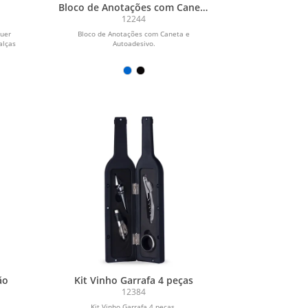
Bloco de Anotações com Caneta
e Autoadesivo
12244
quer
Bloco de Anotações com Caneta e
alças
Autoadesivo.
ão
Kit Vinho Garrafa 4 peças
12384
Kit Vinho Garrafa 4 peças.