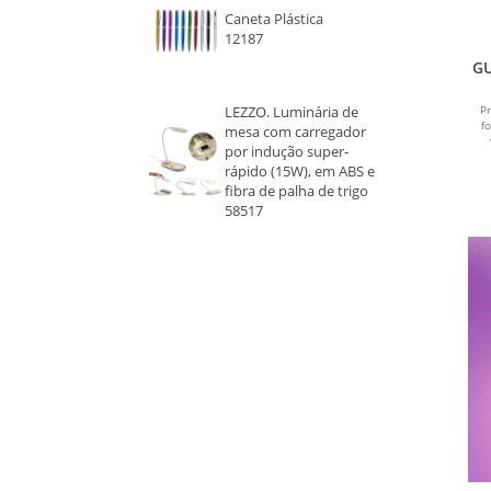
Caneta Plástica
12187
ROXO
GU
ca
VERDE ESCURO
LEZZO. Luminária de
Pr
f
mesa com carregador
por indução super-
ROSA
rápido (15W), em ABS e
fibra de palha de trigo
AZUL ROYAL
58517
VERDE CLARO
VERMELHO E PRETO
VERDE
TRANSPARENTE
AMARELO