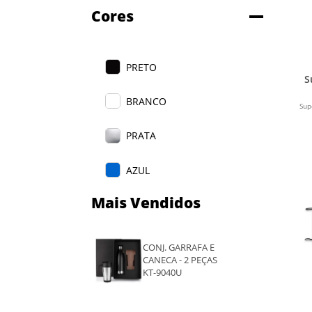
Cores
PRETO
S
BRANCO
Sup
PRATA
AZUL
Mais Vendidos
AZUL ESCURO
VERMELHO
CONJ. GARRAFA E
CANECA - 2 PEÇAS
CINZA
KT-9040U
LARANJA