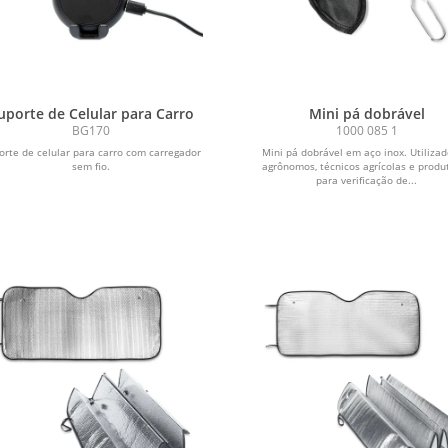
uporte de Celular para Carro
Mini pá dobrável
BG170
1000 085 1
orte de celular para carro com carregador
Mini pá dobrável em aço inox. Utilizad
sem fio.
agrônomos, técnicos agrícolas e produ
para verificação de...