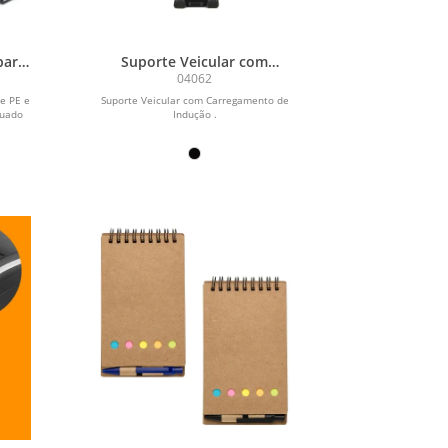
para
Suporte Veicular com
 e
Carregamento de Indução
04062
mínio
e PE e
Suporte Veicular com Carregamento de
quado
Indução .