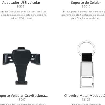
Adaptador USB veicular
Suporte de Celular
BG051
BG010
ptador USB veicular de 1A com luzes Led
Este suporte é compatível com qual
e acendem quando ele está conectado na
aparelho de até 6 polegadas e possui 
saída 12V do carro.
para fixação na saída de...
uporte Veicular Gravitacional
Chaveiro Metal Mosquet
para Celular
18545
12195
orte Veicular Gravitacional para Celular.
Chaveiro Metal Mosquetão