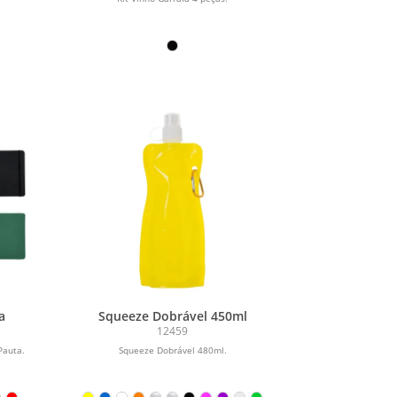
a
Squeeze Dobrável 450ml
12459
Pauta.
Squeeze Dobrável 480ml.