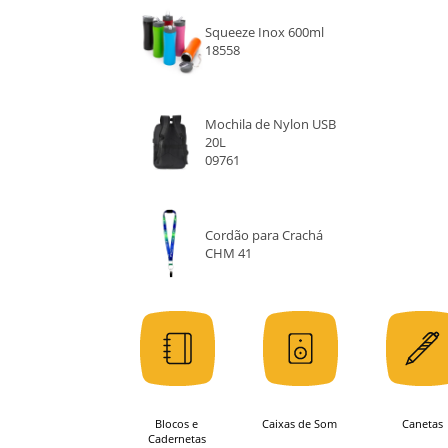
Squeeze Inox 600ml
18558
Mochila de Nylon USB
20L
09761
Cordão para Crachá
CHM 41
Blocos e
Caixas de Som
Canetas
Cadernetas