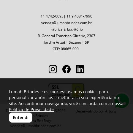
11 4742-0093| 11 9.4081-7990
vendas@lumahbrindes.com.br
Fábrica & Escritório
R. General Francisco Glicério, 2307
Jardim Anzai | Suzano | SP
CEP: 08665-000 -
Lumah Brindes e os cookies: usamos cookies para
personalizar anúncios e melhorar a sua experiência no
site. Ao continuar navegando, você concorda com a nossa
Política de Privacidade
Todos os direitos reservados ©2026
Desenvolvido por
A. Jung
Lumah Brindes
Entendi
Envie seu Briefing:
vendas@lumahbrindes.com.br