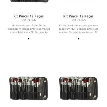
Kit Pincel 12 Peças
Kit Pincel 12 Peças
P$15339-6
P$15339-5
Kit formado por 12 pincéis de
Kit de pincéis de maquiagem com
maquiagem cerdas sintéticas macias
cabos em MDF e cerdas sintéticas
e cabo feito em MDF. O conjunto
macias. O conjunto conta com 12
inclui um pente-escova...
pincéis para diversas...