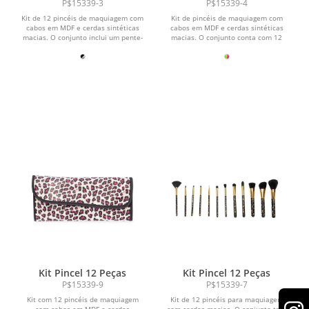
P$15339-3
P$15339-4
Kit de 12 pincéis de maquiagem com
Kit de pincéis de maquiagem com
cabos em MDF e cerdas sintéticas
cabos em MDF e cerdas sintéticas
macias. O conjunto inclui um pente-
macias. O conjunto conta com 12
escova para cílios...
pincéis para diversas...
Kit Pincel 12 Peças
Kit Pincel 12 Peças
P$15339-9
P$15339-7
Kit com 12 pincéis de maquiagem
Kit de 12 pincéis para maquiagem
com cabos em MDF e cerdas
com cerdas macias. O conjunto traz