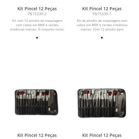
Kit Pincel 12 Peças
Kit Pincel 12 Peças
P$15339-2
P$15339-1
Kit com 12 pincéis de maquiagem
Kit de pincéis de maquiagem com
com cabos em MDF e cerdas
cabos em MDF e cerdas sintéticas
sintéticas macias. O conjunto inclui:
macias. Com 12 pincéis para
um pente-escova para...
diversas funções, o kit...
Kit Pincel 12 Peças
Kit Pincel 12 Peças