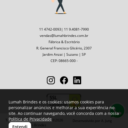
11 4742-0093| 11 9.4081-7990
vendas@lumahbrindes.com.br
Fábrica & Escritório
R. General Francisco Glicério, 2307
Jardim Anzai | Suzano | SP
CEP: 08665-000 -
Lumah Brindes e os cookies: usamos cookies para
personalizar anúncios e melhorar a sua experiência no
site. Ao continuar navegando, você concorda com a nossa
Política de Privacidade
Todos os direitos reservados ©2026
Desenvolvido por
A. Jung
Lumah Brindes
Entendi