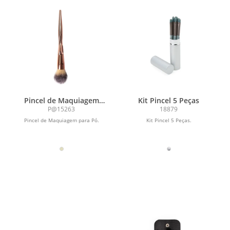
Pincel de Maquiagem
Kit Pincel 5 Peças
para Pó
P@15263
18879
Pincel de Maquiagem para Pó.
Kit Pincel 5 Peças.