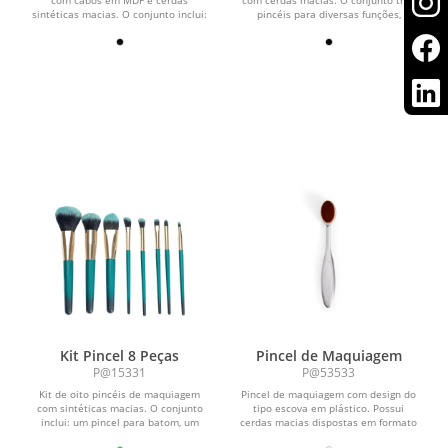
sintéticas macias. O conjunto inclui:
pincéis para diversas funções,
pente-escova para cílios...
incluindo: pincel...
Kit Pincel 8 Peças
Pincel de Maquiagem
P@15331
P@53533
Kit de oito pincéis de maquiagem
Pincel de maquiagem com design do
com sintéticas macias. O conjunto
tipo escova em plástico. Possui
inclui: um pincel para batom, um
cerdas macias dispostas em formato
chanfrado para...
oval, ideal para a...