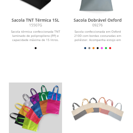
Sacola TNT Térmica 15L
Sacola Dobrável Oxford
15507G
09276
Sacola térmica confeccionada TNT
Sacola confeccionada em Oxford
laminado de polipropileno (PP) e
210D com bordas costuradas em
capacidade máxima de 15 litros.
poliéster. Acompanha estojo em
Possui revestimento...
Oxford com fechamento por...