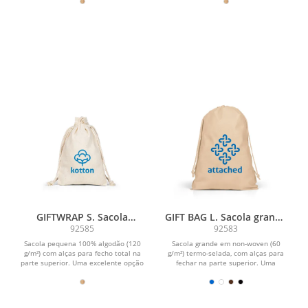
GIFTWRAP S. Sacola
GIFT BAG L. Sacola grande
pequena 100% algodão
em non-woven (60 g/m²)
92585
92583
(120 g/m²)
termo-selada
Sacola pequena 100% algodão (120
Sacola grande em non-woven (60
g/m²) com alças para fecho total na
g/m²) termo-selada, com alças para
parte superior. Uma excelente opção
fechar na parte superior. Uma
para suas...
excelente opção para...