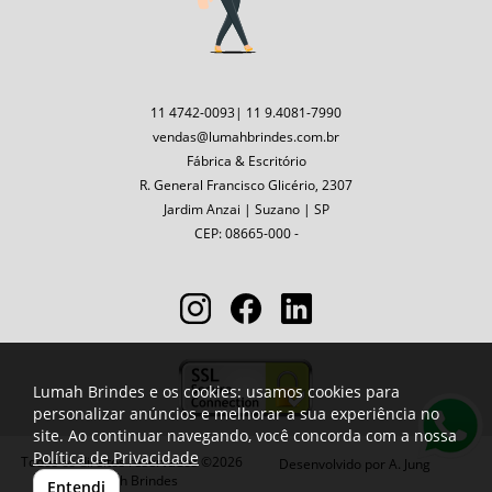
11 4742-0093| 11 9.4081-7990
vendas@lumahbrindes.com.br
Fábrica & Escritório
R. General Francisco Glicério, 2307
Jardim Anzai | Suzano | SP
CEP: 08665-000 -
Lumah Brindes e os cookies: usamos cookies para
personalizar anúncios e melhorar a sua experiência no
site. Ao continuar navegando, você concorda com a nossa
Política de Privacidade
Todos os direitos reservados ©2026
Desenvolvido por
A. Jung
Lumah Brindes
Entendi