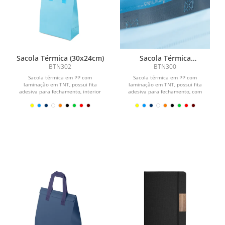
Sacola Térmica (30x24cm)
Sacola Térmica
(26x20,7cm)
BTN302
BTN300
Sacola térmica em PP com
Sacola térmica em PP com
laminação em TNT, possui fita
laminação em TNT, possui fita
adesiva para fechamento, interior
adesiva para fechamento, com
soldado.
interior soldado.