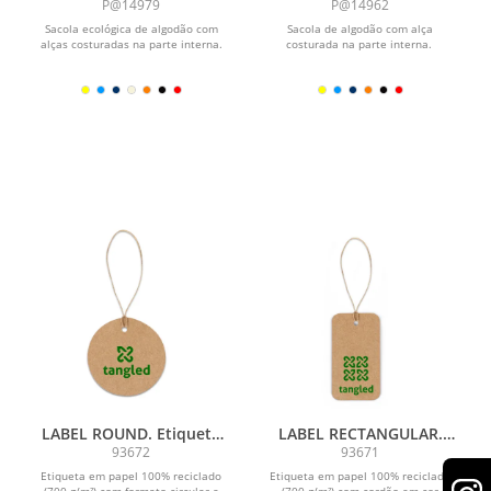
Algodão
P@14979
P@14962
Sacola ecológica de algodão com
Sacola de algodão com alça
alças costuradas na parte interna.
costurada na parte interna.
LABEL ROUND. Etiqueta
LABEL RECTANGULAR.
em papel 100% reciclado
Etiqueta em papel 100%
93672
93671
(700 g/m²) com formato
reciclado (700 g/m²) com
Etiqueta em papel 100% reciclado
Etiqueta em papel 100% reciclado
circular
formato retangular
(700 g/m²) com formato circular e
(700 g/m²) com cordão em cor