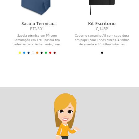
Sacola Térmica
Kit Escritório
(25x26,5cm)
BTN301
CJ145P
Sacola térmica em PP com
Caderno tamanho A5 com capa dura
laminação em TNT, possui fita
em papel com linhas cinzas, 4 folhas
adesiva para fechamento, com
de guarda e 80 folhas internas
interior soldado.
pautadas em papel...