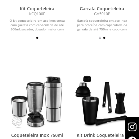
Kit Coqueteleira
Garrafa Coqueteleira
KCQ100P
GA5010P
O kit coqueteleira em aço inox conta
Garrafa coqueteleira em aço inox
com garrafa com capacidade de até
para proteína com capacidade da
500ml, socador, dosador maior com
garrafa de até 750ml e copo com
40ml de...
capacidade de 200ml,...
Coqueteleira Inox 750ml
Kit Drink Coqueteleira e