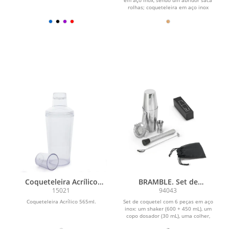
rolhas; coqueteleira em aço inox
com 350 ml; uma...
Coqueteleira Acrílico
BRAMBLE. Set de
565ml
coquetel com 6 peças em
15021
94043
aço inox
Coqueteleira Acrílico 565ml.
Set de coquetel com 6 peças em aço
inox: um shaker (600 + 450 mL), um
copo dosador (30 mL), uma colher,
um pilão e um...