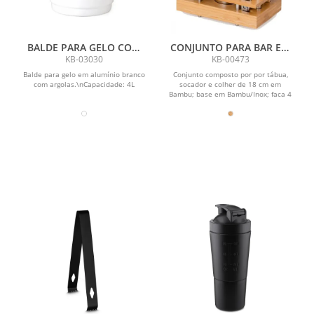
BALDE PARA GELO COM
CONJUNTO PARA BAR EM
ARGOLAS - BRANCO - 4L
BAMBU / MADEIRA / INOX
KB-03030
KB-00473
- 8 PÇS
Balde para gelo em alumínio branco
Conjunto composto por por tábua,
com argolas.\nCapacidade: 4L
socador e colher de 18 cm em
Bambu; base em Bambu/Inox; faca 4
para frutas em...