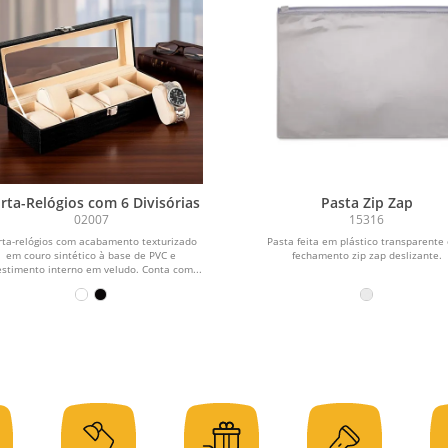
rta-Relógios com 6 Divisórias
Pasta Zip Zap
02007
15316
rta-relógios com acabamento texturizado
Pasta feita em plástico transparente
em couro sintético à base de PVC e
fechamento zip zap deslizante.
estimento interno em veludo. Conta com...