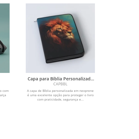
Capa para Bíblia Personalizada
em Neoprene
CAPBBL
co com
A capa de Bíblia personalizada em neoprene
alça
é uma excelente opção para proteger o livro
com praticidade, segurança e...