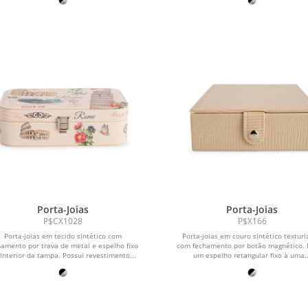
Porta-Joias
Porta-Joias
P$CX1028
P$X166
Porta-joias em tecido sintético com
Porta-joias em couro sintético textur
hamento por trava de metal e espelho fixo
com fechamento por botão magnético. 
interior da tampa. Possui revestimento...
um espelho retangular fixo à uma..