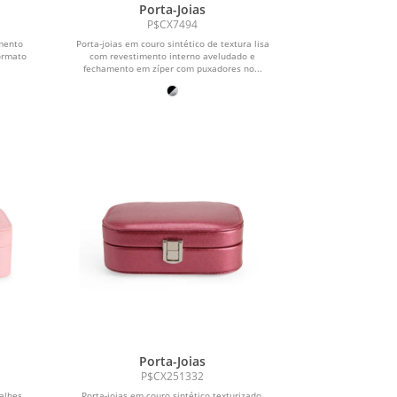
Porta-Joias
P$CX7494
amento
Porta-joias em couro sintético de textura lisa
ormato
com revestimento interno aveludado e
fechamento em zíper com puxadores no...
Porta-Joias
P$CX251332
talhes
Porta-joias em couro sintético texturizado,