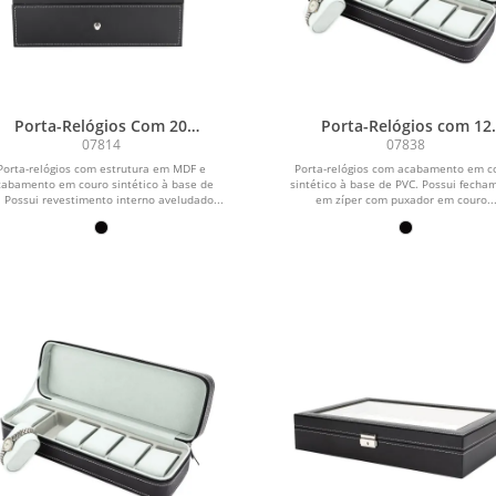
Porta-Relógios Com 20
Porta-Relógios com 12
Divisórias
Divisórias
07814
07838
Porta-relógios com estrutura em MDF e
Porta-relógios com acabamento em c
cabamento em couro sintético à base de
sintético à base de PVC. Possui fecha
 Possui revestimento interno aveludado...
em zíper com puxador em couro..