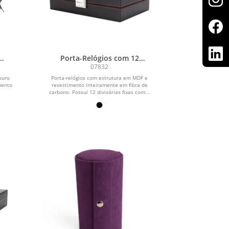
Porta-Relógios com 12
Divisórias
07832
ouro
Porta-relógios com estrutura em MDF e
mento
revestimento inteiramente em fibra de
.
carbono. Possui 12 divisórias fixas com...