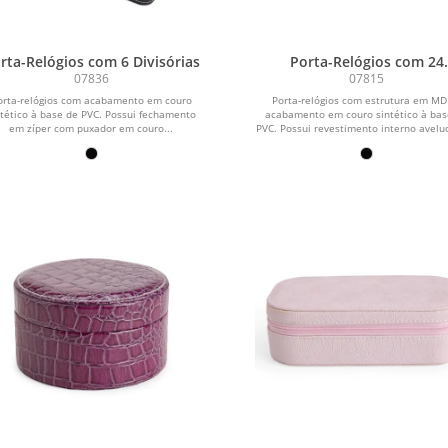
rta-Relógios com 6 Divisórias
Porta-Relógios com 24
Divisórias
07836
07815
orta-relógios com acabamento em couro
Porta-relógios com estrutura em MD
ntético à base de PVC. Possui fechamento
acabamento em couro sintético à bas
em zíper com puxador em couro...
PVC. Possui revestimento interno avelu