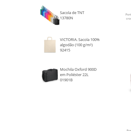
VERMELHO
Sacola de TNT
Por
13780N
cro
MARROM
VERDE
VICTORIA. Sacola 100%
algodão (100 g/m²)
LARANJA
92415
BEGE
Mochila Oxford 900D
em Poliéster 22L
AMARELO
01901B
NATURAL
AZUL ROYAL
BAMBU
Por