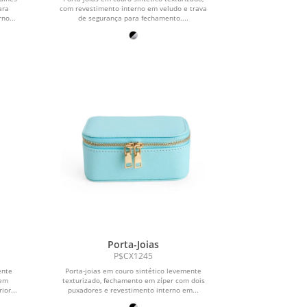
ara
com revestimento interno em veludo e trava
no...
de segurança para fechamento....
Porta-Joias
P$CX1245
ente
Porta-joias em couro sintético levemente
 em
texturizado, fechamento em zíper com dois
ior...
puxadores e revestimento interno em...