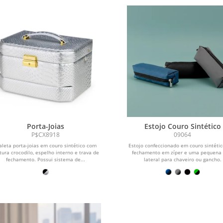
Porta-Joias
Estojo Couro Sintético
P$CX8918
09064
leta porta-joias em couro sintético com
Estojo confeccionado em couro sintéti
tura crocodilo, espelho interno e trava de
fechamento em zíper e uma pequena 
fechamento. Possui sistema de...
lateral para chaveiro ou gancho.