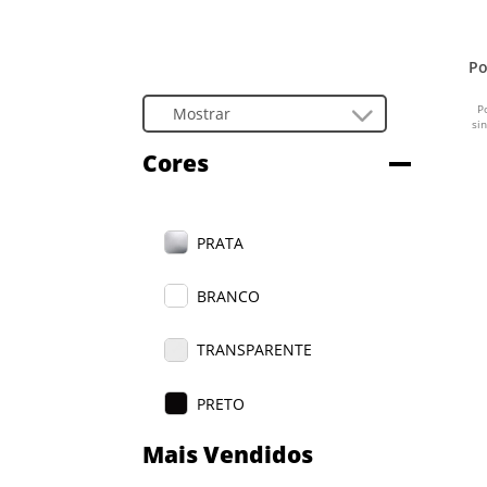
Po
P
si
Cores
PRATA
BRANCO
TRANSPARENTE
PRETO
Mais Vendidos
AZUL