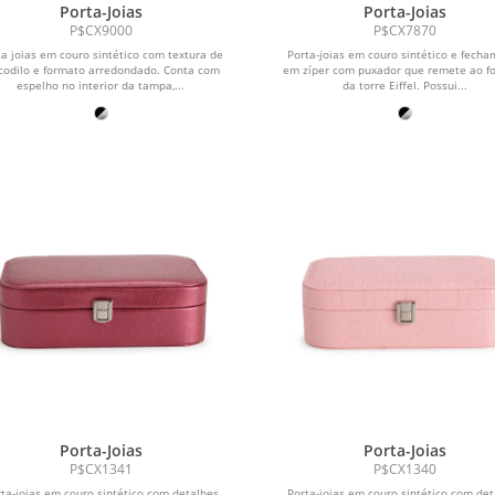
Porta-Joias
Porta-Joias
P$CX9000
P$CX7870
ta joias em couro sintético com textura de
Porta-joias em couro sintético e fech
codilo e formato arredondado. Conta com
em zíper com puxador que remete ao f
espelho no interior da tampa,...
da torre Eiffel. Possui...
Porta-Joias
Porta-Joias
P$CX1341
P$CX1340
ta-joias em couro sintético com detalhes
Porta-joias em couro sintético com de