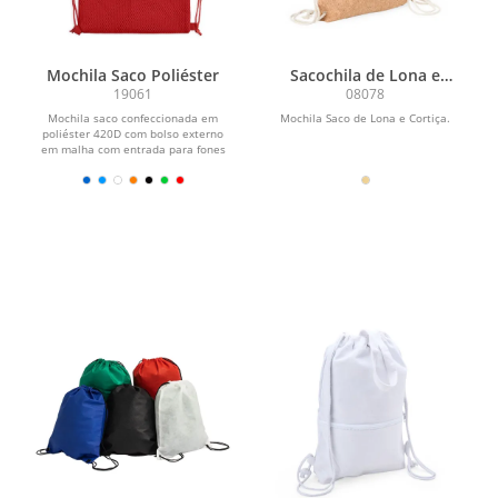
Mochila Saco Poliéster
Sacochila de Lona e
Cortiça
19061
08078
Mochila saco confeccionada em
Mochila Saco de Lona e Cortiça.
poliéster 420D com bolso externo
em malha com entrada para fones
de ouvido e alças...