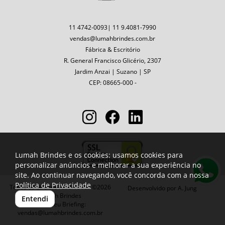
11 4742-0093| 11 9.4081-7990
vendas@lumahbrindes.com.br
Fábrica & Escritório
R. General Francisco Glicério, 2307
Jardim Anzai | Suzano | SP
CEP: 08665-000 -
Lumah Brindes e os cookies: usamos cookies para
personalizar anúncios e melhorar a sua experiência no
site. Ao continuar navegando, você concorda com a nossa
Política de Privacidade
Todos os direitos reservados ©2026
Desenvolvido por
A. Jung
Lumah Brindes
Entendi
Envie seu Briefing:
vendas@lumahbrindes.com.br