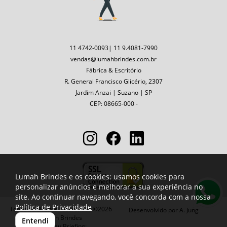
11 4742-0093| 11 9.4081-7990
vendas@lumahbrindes.com.br
Fábrica & Escritório
R. General Francisco Glicério, 2307
Jardim Anzai | Suzano | SP
CEP: 08665-000 -
Lumah Brindes e os cookies: usamos cookies para
personalizar anúncios e melhorar a sua experiência no
site. Ao continuar navegando, você concorda com a nossa
Política de Privacidade
Todos os direitos reservados ©2026
Desenvolvido por
A. Jung
Lumah Brindes
Entendi
Envie seu Briefing: