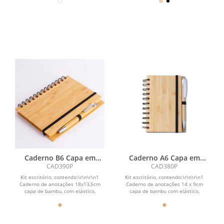
Caderno B6 Capa em
Caderno A6 Capa em
Bambu com caneta
Bambu com caneta
CAD390P
CAD380P
(18x13cm)
(14x09cm)
Kit escritório, contendo:\r\n\r\n1
Kit escritório, contendo:\r\n\r\n1
Caderno de anotações 18x13,5cm
Caderno de anotações 14 x 9cm
capa de bambu, com elástico,
capa de bambu com elástico,
suporte para canetas e...
suporte para canetas e...