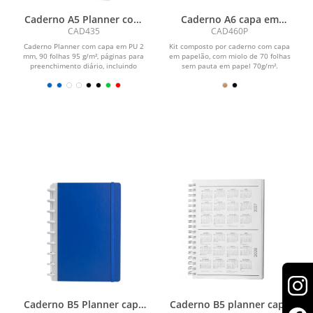
Caderno A5 Planner com
Caderno A6 capa em
capa em PU
papelão reciclado com
CAD435
CAD460P
caneta
Caderno Planner com capa em PU 2
Kit composto por caderno com capa
mm, 90 folhas 95 g/m², páginas para
em papelão, com miolo de 70 folhas
preenchimento diário, incluindo
sem pauta em papel 70g/m².
seções de...
Acompanha caneta...
Caderno B5 Planner capa
Caderno B5 planner capa