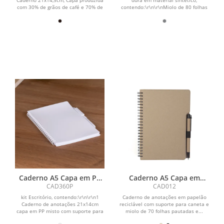
com 30% de grãos de café e 70% de
contendo:\r\n\r\nMiolo de 80 folhas
PP misto, com...
pautadas na cor...
Caderno A5 Capa em PP
Caderno A5 Capa em
com caneta
Papelão Reciclado c/
CAD360P
CAD012
Caneta
kit Escritório, contendo:\r\n\r\n1
Caderno de anotações em papelão
Caderno de anotações 21x14cm
reciclável com suporte para caneta e
capa em PP misto com suporte para
miolo de 70 folhas pautadas e...
canetas e miolo 70...