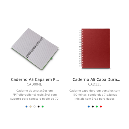
Caderno A5 Capa em PP
Caderno A5 Capa Dura
de anotações
Percalux
CAD004E
CAD335
Caderno de anotações em
Caderno capa dura em percalux com
PP(Polipropileno) reciclável com
100 folhas, sendo elas 7 páginas
suporte para caneta e miolo de 70
iniciais com área para dados
folhas brancas...
pessoais, calendário...