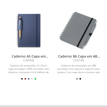
Caderno A5 Capa em
Caderno B6 Capa em ABS
Papel Reciclado
com Caneta
CAD008
CAD190
Caderno de anotações 21x15cm,
Caderno de anotações em ABS
capa em papel 100% reciclado com
reciclável com aspiral e suporte para
elástico, contendo:\r\n\r\nMiolo de
caneta. Com capa dura e textura que
70 folhas pautadas na...
imita pedra ,...