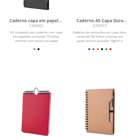
Caderno capa em papelão
Caderno A5 Capa Dura
reciclado com caneta
(21x14,5)
CAD462
CAD015
Kit composto por caderno com capa
Caderno de anotações em capa dura,
em papelão, contendo 70 folhas
contendo 80 folhas internas em
internas sem pauta em papel
papel branco pautado 70g/m² e
70g/m², acompanhado de blocos...
encadernação em espiral...