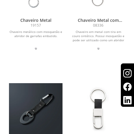
Chaveiro Metal
Chaveiro Metal com
Mosquetão
19157
08336
Chaveiro metálico com mosquetão e
Chaveiro em metal com tira em
abridor de garrafas embutido.
couro sintético. Possui mosquetão e
pode ser utilizado como um abridor
de garrafas.