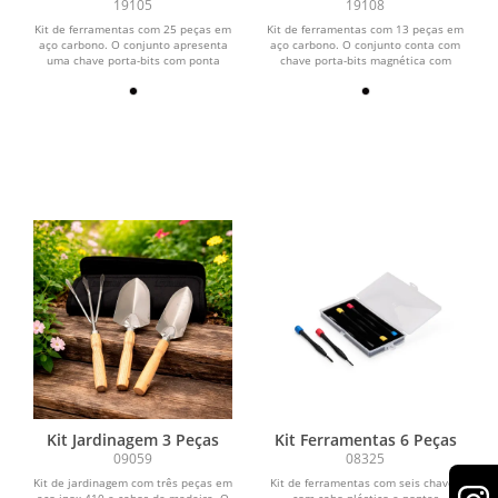
19105
19108
Kit de ferramentas com 25 peças em
Kit de ferramentas com 13 peças em
aço carbono. O conjunto apresenta
aço carbono. O conjunto conta com
uma chave porta-bits com ponta
chave porta-bits magnética com
magnética, cabo...
cabo em polipropileno...
Kit Jardinagem 3 Peças
Kit Ferramentas 6 Peças
09059
08325
Kit de jardinagem com três peças em
Kit de ferramentas com seis chaves
aço inox 410 e cabos de madeira. O
com cabo plástico e pontas