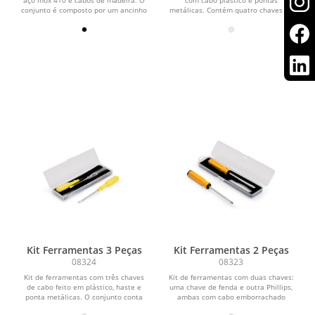
conjunto é composto por um ancinho
metálicas. Contém quatro chaves de
de três...
fenda e duas chaves...
Kit Ferramentas 3 Peças
Kit Ferramentas 2 Peças
08324
08323
Kit de ferramentas com três chaves
Kit de ferramentas com duas chaves:
de cabo feito em plástico, haste e
uma chave de fenda e outra Phillips,
ponta metálicas. O conjunto conta
ambas com cabo emborrachado
com chave de...
ergonômico e ponta...