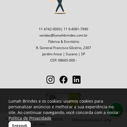
11 4742-0093| 11 9.4081-7990
vendas@lumahbrindes.com.br
Fábrica & Escritório
R. General Francisco Glicério, 2307
Jardim Anzai | Suzano | SP
CEP: 08665-000 -
Lumah Brindes e os cookies: usamos cookies para
personalizar anúncios e melhorar a sua experiência no
site. Ao continuar navegando, você concorda com a nossa
Política de Privacidade
Todos os direitos reservados ©2026
Desenvolvido por
A. Jung
Lumah Brindes
Entendi