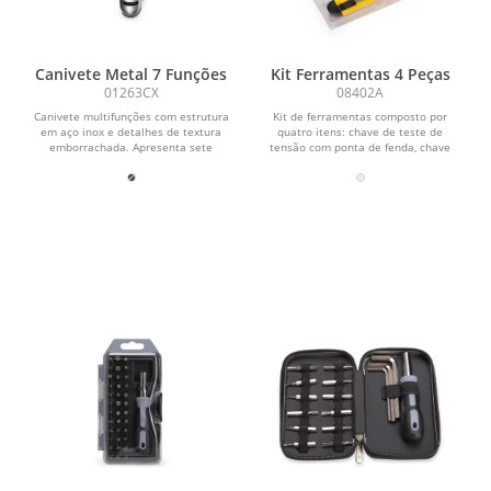
Canivete Metal 7 Funções
Kit Ferramentas 4 Peças
01263CX
08402A
Canivete multifunções com estrutura
Kit de ferramentas composto por
em aço inox e detalhes de textura
quatro itens: chave de teste de
emborrachada. Apresenta sete
tensão com ponta de fenda, chave
funções diferentes:...
com cabo plástico e...