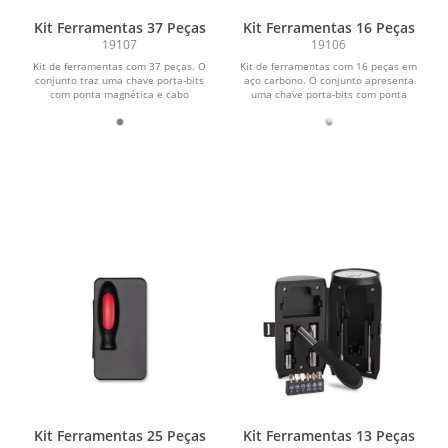
Kit Ferramentas 37 Peças
Kit Ferramentas 16 Peças
19107
19106
Kit de ferramentas com 37 peças. O
Kit de ferramentas com 16 peças em
conjunto traz uma chave porta-bits
aço carbono. O conjunto apresenta
com ponta magnética e cabo
uma chave porta-bits com ponta
ergonômico em plástico...
magnética, cabo...
Kit Ferramentas 25 Peças
Kit Ferramentas 13 Peças