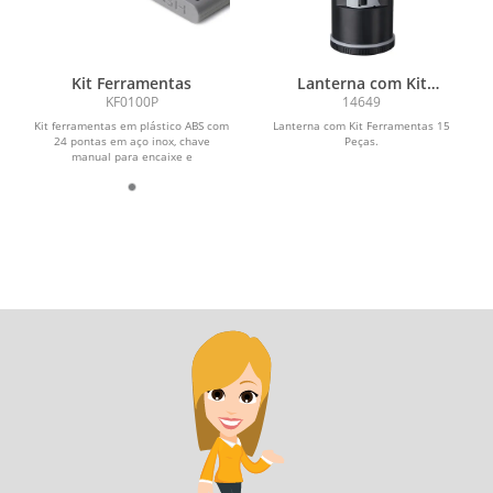
Kit Ferramentas
Lanterna com Kit
Ferramentas 15 Peças
KF0100P
14649
Kit ferramentas em plástico ABS com
Lanterna com Kit Ferramentas 15
24 pontas em aço inox, chave
Peças.
manual para encaixe e
manuseio.\r\n\r\n Pontas Torx -...