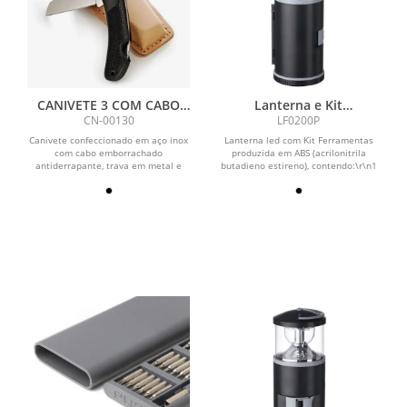
CANIVETE 3 COM CABO
Lanterna e Kit
EMBORRACHADO E
Ferramenta
CN-00130
LF0200P
BAINHA EM COURO
Canivete confeccionado em aço inox
Lanterna led com Kit Ferramentas
com cabo emborrachado
produzida em ABS (acrilonitrila
antiderrapante, trava em metal e
butadieno estireno), contendo:\r\n1
furo no cabo para argola....
Trena de 1 metro;\r\n1...