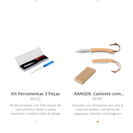
Kit Ferramentas 3 Peças
RANGER. Canivete com
lâmina metálica em aço
08322
94367
inox e cabo em bambu
Kit ferramentas com três chaves de
Canivete com lâmina em aço inox e
cabo plástico, haste e ponta
cabo em bambu, com fecho de
metálicas. Contém chave de fenda,
segurança. Contém uma pega em
chave Phillips e chave...
corda para fácil...