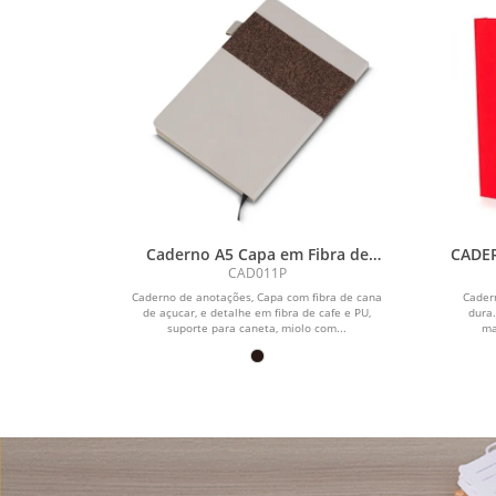
Caderno A5 Capa em Fibra de
CADER
Cana de Açúcar e Café
CAD011P
Caderno de anotações, Capa com fibra de cana
Cader
de açucar, e detalhe em fibra de cafe e PU,
dura
suporte para caneta, miolo com...
ma