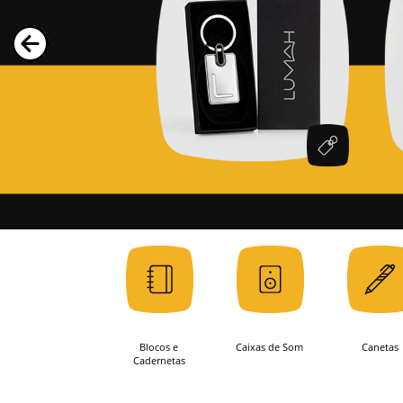
Blocos e
Caixas de Som
Canetas
Cadernetas