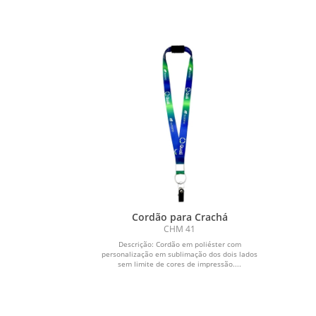
Cordão para Crachá
CHM 41
Descrição: Cordão em poliéster com
personalização em sublimação dos dois lados
sem limite de cores de impressão....