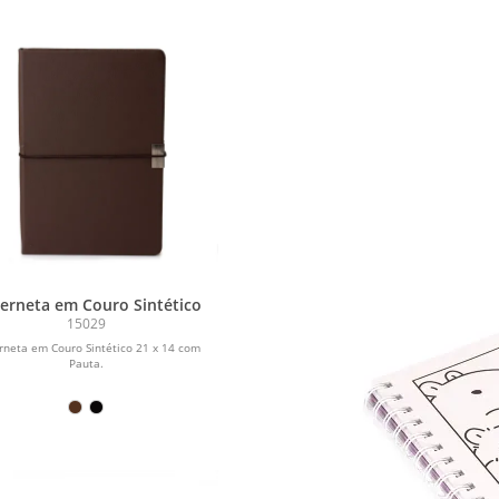
erneta em Couro Sintético
15029
rneta em Couro Sintético 21 x 14 com
Pauta.