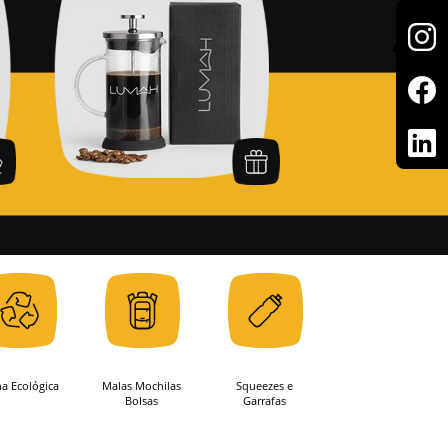
ha Ecológica
Malas Mochilas
Squeezes e
Bolsas
Garrafas