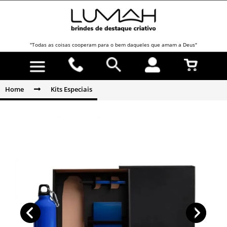
"Todas as coisas cooperam para o bem daqueles que amam a Deus"
Home
Kits Especiais