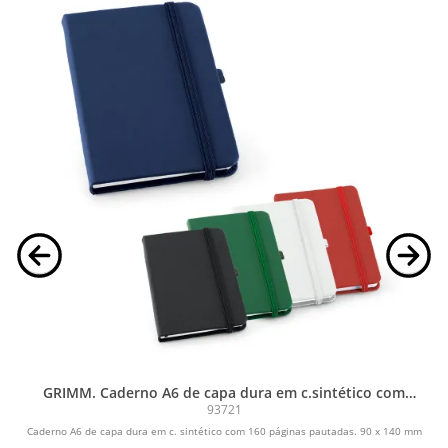
GRIMM. Caderno A6 de capa dura em c.sintético com
páginas pautadas
93721
Caderno A6 de capa dura em c. sintético com 160 páginas pautadas. 90 x 140 mm