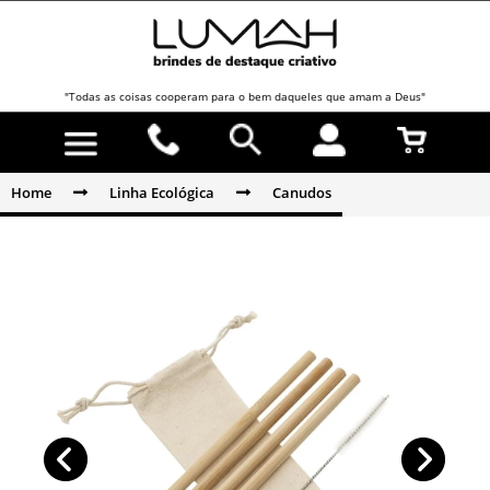
"Todas as coisas cooperam para o bem daqueles que amam a Deus"
Home
Linha Ecológica
Canudos