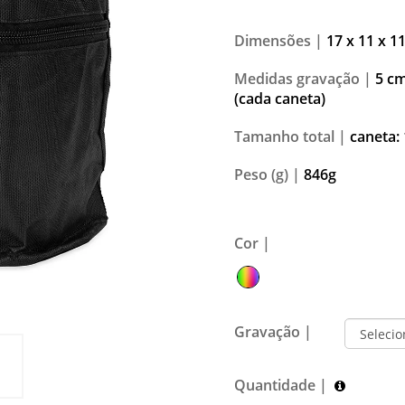
Dimensões |
17 x 11 x 1
Medidas gravação |
5 cm
(cada caneta)
Tamanho total |
caneta:
Peso (g) |
846g
Cor |
Gravação |
Quantidade |