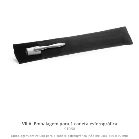
VILA. Embalagem para 1 caneta esferográfica
91960
Embalagem em veludo para 1 caneta esferográfica (não inclusa). 160 x 30 mm