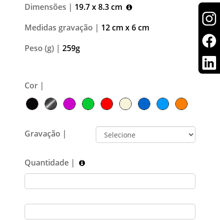
Dimensões |
19.7 x 8.3 cm
Medidas gravação |
12 cm x 6 cm
Peso (g) |
259g
Cor |
Gravação |
Quantidade |