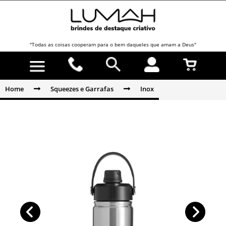
"Todas as coisas cooperam para o bem daqueles que amam a Deus"
Home
Squeezes e Garrafas
Inox