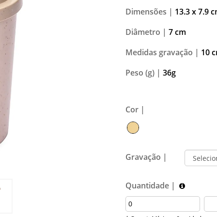
Dimensões |
13.3 x 7.9 
Diâmetro |
7 cm
Medidas gravação |
10 c
Peso (g) |
36g
Cor |
Gravação |
Quantidade |