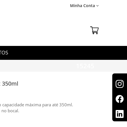
Minha Conta
TOS
15245
z 350ml
m capacidade máxima para até 350ml.
 no bocal.