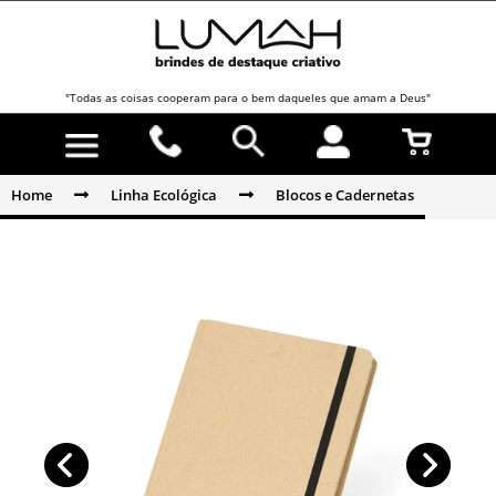
"Todas as coisas cooperam para o bem daqueles que amam a Deus"
Home
Linha Ecológica
Blocos e Cadernetas