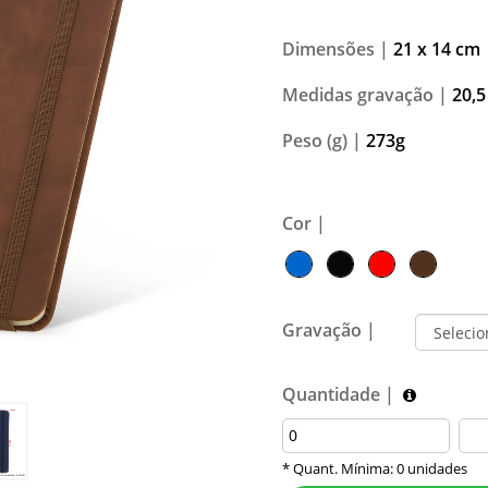
Dimensões |
21 x 14 cm
Medidas gravação |
20,5
Peso (g) |
273g
Cor |
Gravação |
Quantidade |
* Quant. Mínima: 0 unidades