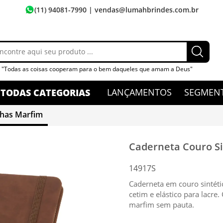
(11) 94081-7990
| vendas@lumahbrindes.com.br
"Todas as coisas cooperam para o bem daqueles que amam a Deus"
LANÇAMENTOS
SEGMEN
TODAS CATEGORIAS
lhas Marfim
Caderneta Couro Si
14917S
Caderneta em couro sintét
cetim e elástico para lacr
marfim sem pauta.