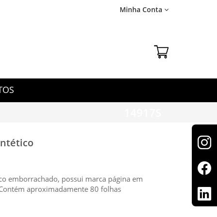
Minha Conta
TOS
14917S
ntético
ico emborrachado, possui marca página em
e. Contém aproximadamente 80 folhas