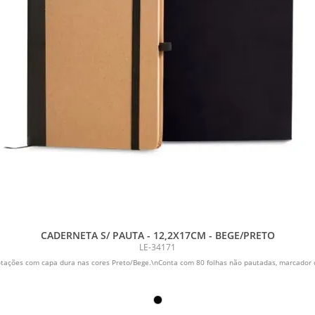
CADERNETA S/ PAUTA - 12,2X17CM - BEGE/PRETO
LE-34171
tações com capa dura nas cores Preto/Bege.\nConta com 80 folhas não pautadas, marcador de